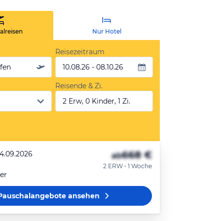
lreisen
Nur Hotel
Reisezeitraum
äfen
10.08.26 - 08.10.26
Reisende & Zi.
2 Erw, 0 Kinder, 1 Zi.
668 €
24.09.2026
ab
2 ERW • 1 Woche
er
Pauschalangebote
ansehen