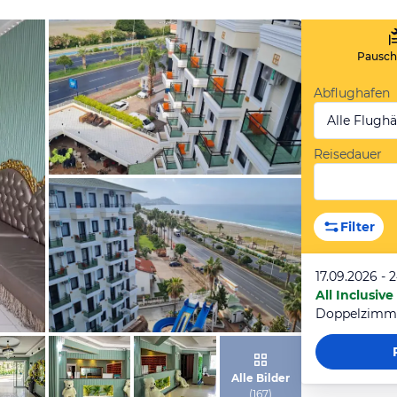
Pauscha
Abflughafen
Alle Flugh
Reisedauer
von Expedia
Filter
17.09.2026 - 
All Inclusive
Doppelzimm
von Expedia
Alle Bilder
(
167
)