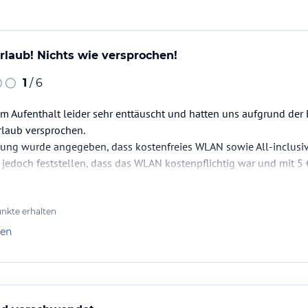
Urlaub! Nichts wie versprochen!
1
/ 6
m Aufenthalt leider sehr enttäuscht und hatten uns aufgrund der 
laub versprochen.
hung wurde angegeben, dass kostenfreies WLAN sowie All-inclusiv
 jedoch feststellen, dass das WLAN kostenpflichtig war und mit 5
r unseren gesamten Aufenthalt hätte das zusätzliche Kosten von 
r Beschreibung, auf…
nkte erhalten
len