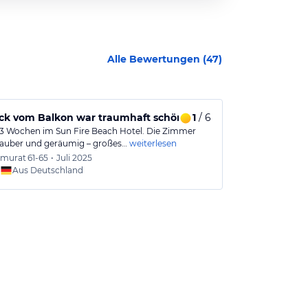
Alle Bewertungen (
47
)
ck vom Balkon war traumhaft schön.
1
/ 6
Eher ein seh
 3 Wochen im Sun Fire Beach Hotel. Die Zimmer
Runterkommen,P
auber und geräumig – großes…
weiterlesen
alles Russen u
murat
61-65
•
Juli 2025
Bernd
Aus Deutschland
Aus