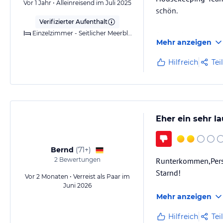
Vor 1 Jahr • Alleinreisend im Juli 2025
schön.
Verifizierter Aufenthalt
Einzelzimmer - Seitlicher Meerblick
Ein großes Dankesch
Mehr anzeigen
waren sehr freundli
Hilfreich
Tei
Leider gab es auch 
bekommt man nicht 
Eher ein sehr la
Bernd
(
71+
)
2
Bewertungen
Runterkommen,Person
Starnd!
Vor 2 Monaten • Verreist als Paar im
Juni 2026
Mehr anzeigen
Hilfreich
Tei