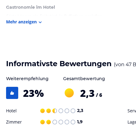
Gastronomie im Hotel
Gäste können ein Frühstück in Buffetform genießen.
Mehr anzeigen
Hinweis:
Verfasst von HolidayCheck mit Hilfe von KI. Alle Angaben 
verbindlichen
Angebotsdetails
des jeweiligen Veranstalters.
Informativste Bewertungen
(von
47
B
Weiterempfehlung
Gesamtbewertung
23
%
2,3
/ 6
Hotel
2,3
Serv
Zimmer
1,9
Lag