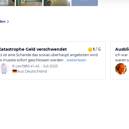
den
Katastrophe Geld verschwendet
1
/ 6
Ausbli
Es ist eine Schande das sowas überhaupt angeboten wird
ich war
es müsste sofort geschlossen werden…
weiterlesen
waren s
R.Leo1980
41-45
•
Juli 2025
Aus Deutschland