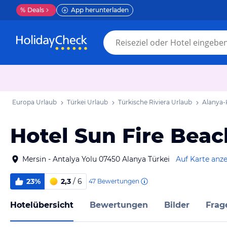
%
Deals
App herunterladen
Europa Urlaub
Türkei Urlaub
Türkische Riviera Urlaub
Alanya-
Hotel Sun Fire Beac
Mersin - Antalya Yolu 07450 Alanya Türkei
Auf Karte anz
23%
2,3
/ 6
47
Bewertungen
Hotelübersicht
Bewertungen
Bilder
Frag