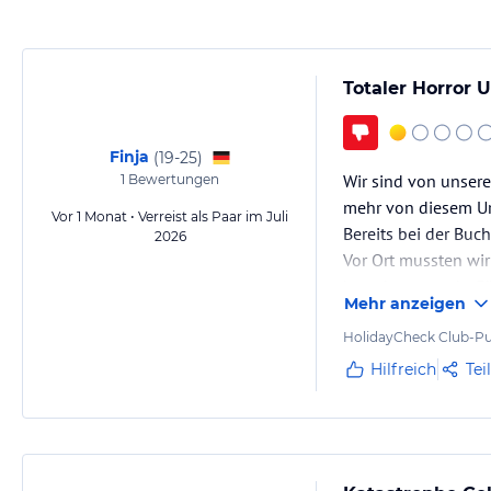
Totaler Horror 
Finja
(
19-25
)
Wir sind von unsere
1
Bewertungen
mehr von diesem Ur
Vor 1 Monat • Verreist als Paar im Juli
Bereits bei der Buc
2026
Vor Ort mussten wir
berechnet wurde. Fü
Mehr anzeigen
entspricht nicht de
HolidayCheck Club-Pu
Hilfreich
Tei