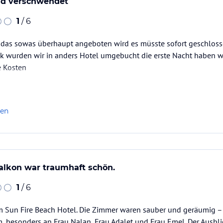
ld verschwendet
1
/ 6
e das sowas überhaupt angeboten wird es müsste sofort geschlos
k wurden wir in anders Hotel umgebucht die erste Nacht haben w
e Kosten
len
alkon war traumhaft schön.
1
/ 6
m Sun Fire Beach Hotel. Die Zimmer waren sauber und geräumig –
 besonders an Frau Nalan, Frau Adalet und Frau Emel. Der Ausbl