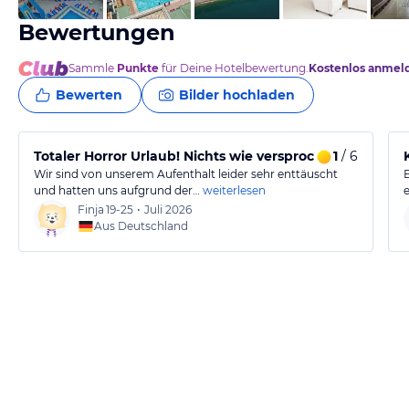
Bewertungen
Sammle
Punkte
für Deine Hotelbewertung.
Kostenlos anmel
Bewerten
Bilder hochladen
Totaler Horror Urlaub! Nichts wie versprochen!
1
/ 6
Wir sind von unserem Aufenthalt leider sehr enttäuscht
und hatten uns aufgrund der…
weiterlesen
Finja
19-25
•
Juli 2026
Aus Deutschland