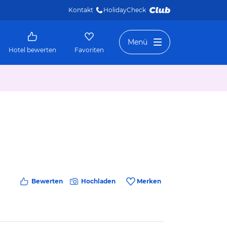
Kontakt
HolidayCheck 
Menü
Hotel bewerten
Favoriten
Bewerten
Hochladen
Merken