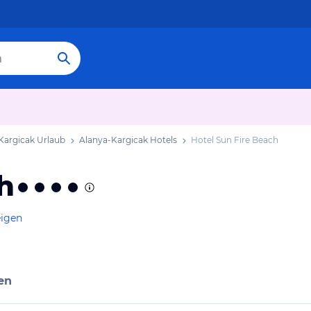
Kargicak Urlaub
Alanya-Kargicak Hotels
Hotel Sun Fire Beach
h
eigen
en