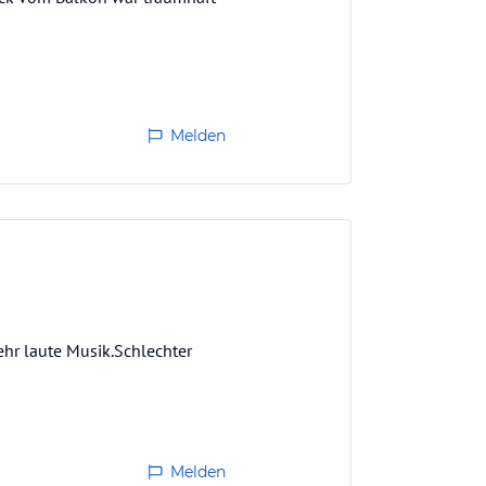
irac sowie Herr Şamil – alle
Melden
nierte nicht, und nach 22 Uhr
ehr laute Musik.Schlechter
Melden