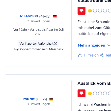
Katastrophe Ge
R.Leo1980
(
41-45
)
Es ist eine Schand
7
Bewertungen
miserabel zum Glüc
Vor 1 Jahr • Verreist als Paar im Juli
natürlich auf eigen
2025
Verifizierter Aufenthalt
Mehr anzeigen
Doppelzimmer seitl. Meerblick
Hilfreich
Tei
Ausblick vom B
murat
(
61-65
)
ich war 3 Wochen i
8
Bewertungen
Housekeeping-Team,