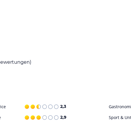
ohne Gewähr. Bitte lies vor der Buchung die
ewertungen)
ice
2,3
Gastronom
e
2,9
Sport & Un