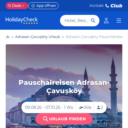
%
Deals
App öffnen
Kontakt
Hotel, Reiseziel
Urlaub
Adrasan-Çavuşköy Urlaub
Adrasan-Çavuşköy Pauschalreisen
Pauschalreisen Adrasan-
Çavuşköy