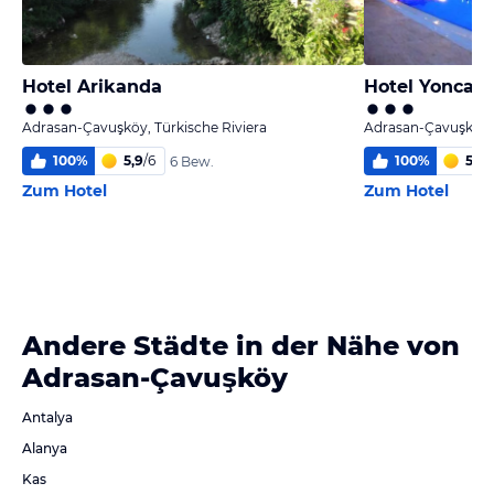
Hotel Arikanda
Hotel Yonca
Adrasan-Çavuşköy, Türkische Riviera
Adrasan-Çavuşköy, 
100
%
5,9
/
6
100
%
5,0
/
6 Bew.
Zum Hotel
Zum Hotel
Andere Städte in der Nähe von
Adrasan-Çavuşköy
Antalya
Alanya
Kas