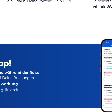
Dein Urlaub. Deine Vorteile. Dein Club.
Die beliebte
mehr als 8
pp!
und während der Reise
f Deine Buchungen
e Werbung
griffbereit