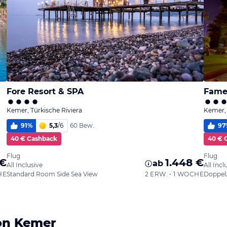
Fore Resort & SPA
Fame
Kemer, Türkische Riviera
Kemer, 
91
%
5,3
/
6
97
60 Bew.
40 € Cashback
40 € 
Flug
Flug
 €
1.448 €
ab
All Inclusive
All Incl
HE
Standard Room Side Sea View
2 ERW. • 1 WOCHE
Doppel
on Kemer