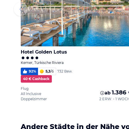
Hotel Golden Lotus
Kemer, Türkische Riviera
92
%
5,3
/
6
732 Bew.
40 € Cashback
Flug
1.386
ab
All Inclusive
Doppelzimmer
2 ERW. • 1 WOC
Andere Städte in der Nähe v