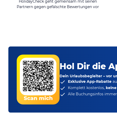
HolidayCheck geht gemeinsam mit seinen
Partnern gegen gefälschte Bewertungen vor
Hol Dir die A
Dein Urlaubsbegleiter – vor 
Exklusive App-Rabatte
au
Komplett kostenlos,
kein
Alle Buchungsinfos immer 
Scan mich