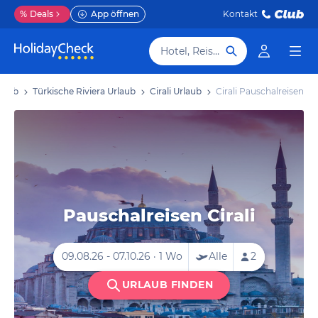
%
Deals
App öffnen
Kontakt
Hotel, Reiseziel
rlaub
Türkische Riviera Urlaub
Cirali Urlaub
Cirali Pauschalreisen
Pauschalreisen Cirali