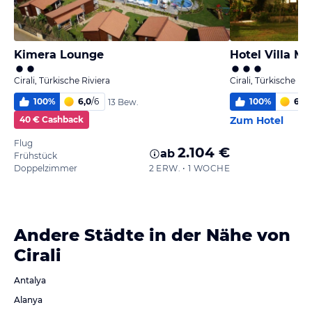
Kimera Lounge
Hotel Villa M
Cirali, Türkische Riviera
Cirali, Türkische Riv
100
%
6,0
/
6
100
%
6,0
/
13 Bew.
40 € Cashback
Zum Hotel
Flug
2.104 €
ab
Frühstück
Doppelzimmer
2 ERW. • 1 WOCHE
Andere Städte in der Nähe von
Cirali
Antalya
Alanya