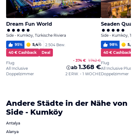
Dream Fun World
Seaden Qualit
Side - Kumköy, Türkische Riviera
Side - Kumköy, Türk
95
%
5,4
/
6
98
%
5,8
/
6
2.504 Bew.
40 € Cashback
Deal
40 € Cashback
- 374 €
1.742 €
Flug
Flug
1.368 €
ab
All Inclusive
All Inclusive Plus
Doppelzimmer
2 ERW. • 1 WOCHE
Doppelzimmer
Andere Städte in der Nähe von
Side - Kumköy
Antalya
Alanya