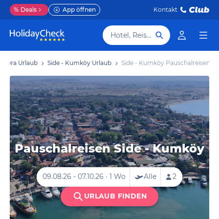
%
Deals
App öffnen
Kontakt
Hotel, Reiseziel
iviera Urlaub
Side - Kumköy Urlaub
Side - Kumköy Pauschalreisen
Pauschalreisen Side - Kumköy