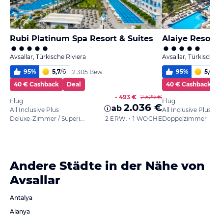
Rubi Platinum Spa Resort & Suites
Alaiye Resort
Avsallar, Türkische Riviera
Avsallar, Türkische 
95
%
5,7
/
6
95
%
5,6
/
6
2.305 Bew.
40 € Cashback
Deal
40 € Cashback
- 493 €
2.529 €
Flug
Flug
2.036 €
ab
All Inclusive Plus
All Inclusive Plus
Deluxe-Zimmer / Superior
2 ERW. • 1 WOCHE
Doppelzimmer
Andere Städte in der Nähe von
Avsallar
Antalya
Alanya