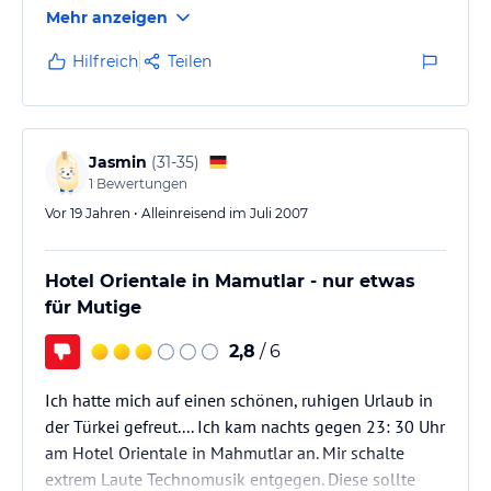
Mehr anzeigen
zu Fuss zu erreichen.
Hilfreich
Teilen
Jasmin
(
31-35
)
1
Bewertungen
Vor 19 Jahren • Alleinreisend im Juli 2007
Hotel Orientale in Mamutlar - nur etwas
für Mutige
2,8
/ 6
Ich hatte mich auf einen schönen, ruhigen Urlaub in
der Türkei gefreut.... Ich kam nachts gegen 23: 30 Uhr
am Hotel Orientale in Mahmutlar an. Mir schalte
extrem Laute Technomusik entgegen. Diese sollte