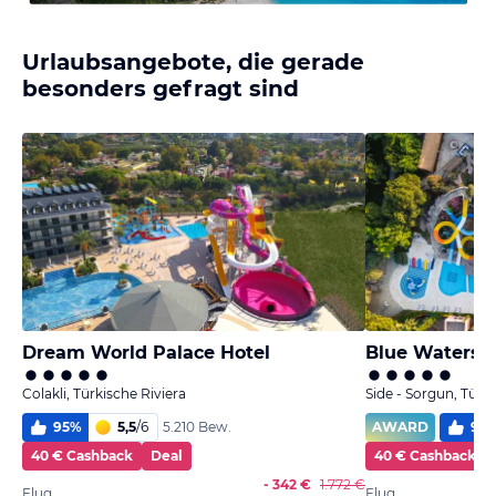
Urlaubsangebote, die gerade
besonders gefragt sind
Dream World Palace Hotel
Blue Waters 
Colakli, Türkische Riviera
Side - Sorgun, Türki
95
%
5,5
/
6
AWARD
99
5.210 Bew.
40 € Cashback
Deal
40 € Cashback
- 342 €
1.772 €
Flug
Flug