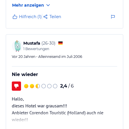
wird.
Mehr anzeigen
Hilfreich (1)
Teilen
Mustafa
(
26-30
)
1
Bewertungen
Vor 20 Jahren • Alleinreisend im Juli 2006
Nie wieder
2,4
/ 6
Hallo,
dieses Hotel war grausam!!!
Anbieter Corendon Touristic (Holland) auch nie
wieder!!
Anreise: Flieger hatte über 1h Verspätung ohne