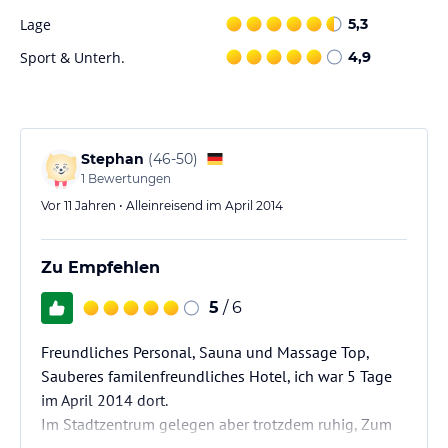
Lage
5,3
Sport & Unterh.
4,9
Stephan
(
46-50
)
1
Bewertungen
Vor 11 Jahren • Alleinreisend im April 2014
Zu Empfehlen
5
/ 6
Freundliches Personal, Sauna und Massage Top,
Sauberes familenfreundliches Hotel, ich war 5 Tage
im April 2014 dort.
Im Stadtzentrum gelegen aber trotzdem ruhig, Zum
Strand und zu den Geschäften in wenigen Minuten