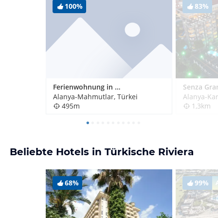
100%
83%
Ferienwohnung in Mahmutlar / Türkei Zentral
Alanya-Mahmutlar, Türkei
Alanya-Kar
495m
1,3km
Beliebte Hotels in Türkische Riviera
68%
99%