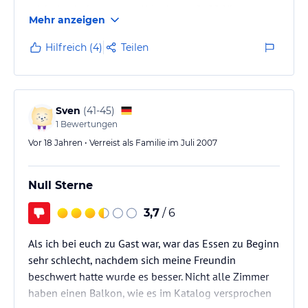
mich durch den ganzen Urlaub von 9: 00 Uhr
Mehr anzeigen
morgens bis Mitternacht begleiten. Selbst im Zimmer
mit verschossenen Fenstern war das fast Disco-
Hilfreich (4)
Teilen
Lautstärke.
An der Rezeption roch es extrem nach Urin,
verursacht durch die nicht abschließbaren Toiletten
hinter der Rezeption. Morgens ist dieser Geruch nach
Sven
(
41-45
)
dem Putzen…
1
Bewertungen
Vor 18 Jahren • Verreist als Familie im Juli 2007
Null Sterne
3,7
/ 6
Als ich bei euch zu Gast war, war das Essen zu Beginn
sehr schlecht, nachdem sich meine Freundin
beschwert hatte wurde es besser. Nicht alle Zimmer
haben einen Balkon, wie es im Katalog versprochen