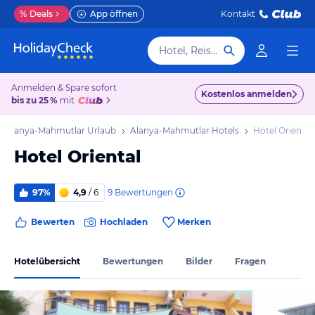
%
Deals
App öffnen
Kontakt
Hotel, Reiseziel
Anmelden & Spare sofort
Kostenlos anmelden
bis zu 25 %
mit
Alanya-Mahmutlar Urlaub
Alanya-Mahmutlar Hotels
Hotel Oriental
Hotel Oriental
9
Bewertungen
97%
4,9
/ 6
Bewerten
Hochladen
Merken
Hotelübersicht
Bewertungen
Bilder
Fragen