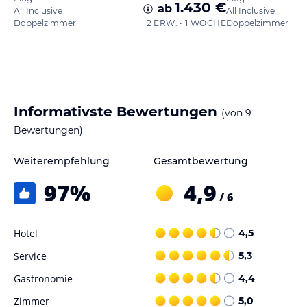
1.430 €
ab
All Inclusive
All Inclusive
Doppelzimmer
2 ERW. • 1 WOCHE
Doppelzimmer
Informativste Bewertungen
(von
9
Bewertungen)
Weiterempfehlung
Gesamtbewertung
97
%
4,9
/ 6
Hotel
4,5
Service
5,3
Gastronomie
4,4
Zimmer
5,0