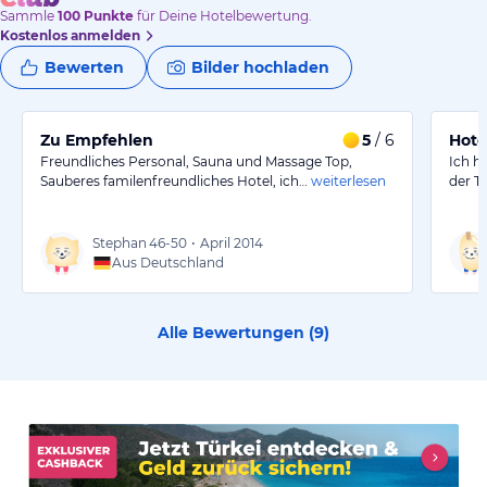
Sammle
100
Punkte
für Deine Hotelbewertung.
Kostenlos anmelden
Bewerten
Bilder hochladen
Zu Empfehlen
5
/ 6
Hote
Freundliches Personal, Sauna und Massage Top,
Ich h
Sauberes familenfreundliches Hotel, ich…
weiterlesen
der T
Stephan
46-50
•
April 2014
Aus Deutschland
Alle Bewertungen (
9
)