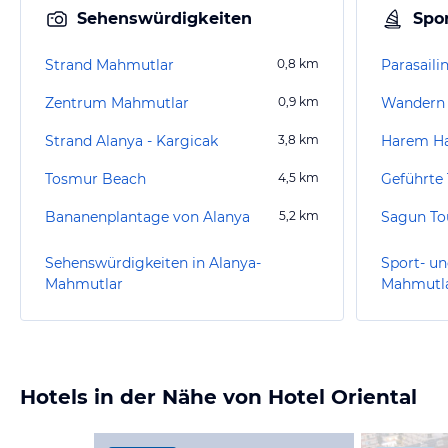
Sehenswürdigkeiten
Spor
Strand Mahmutlar
0,8
km
Parasaili
Zentrum Mahmutlar
0,9
km
Wandern 
Strand Alanya - Kargicak
3,8
km
Harem 
Tosmur Beach
4,5
km
Geführte 
Bananenplantage von Alanya
5,2
km
Sagun To
Sehenswürdigkeiten in Alanya-
Sport- un
Mahmutlar
Mahmutl
Hotels in der Nähe von Hotel Oriental