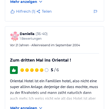
Mehr anzeigen
irgendeine Erklärung seitens des Personals. Das
Flugzeug war eine alte MD-83 (DC-9) die schon
Hilfreich (1)
Teilen
ziemlich runtergekommen war. Flug an sich war OK.
Essen und Getränke gegen Bezahlung. Habe mir ein
Käse Sandwich gekauft wo eine hauchdünne Scheibe
drin lag ohne irgendwas. Transfer zum Hotel
Daniella
(
36-40
)
klimatisierte Kleinbusse zum Hotel ohne Probleme.
1
Bewertungen
Hotel: Das Personal kann nur Türkisch…
Vor 21 Jahren • Alleinreisend im September 2004
Zum dritten Mal ins Oriental !
5
/ 6
Oriental Hotel ist ein Famillien hotel, also nicht eine
super allinn Anlage. derjenige der dass mochte, muss
zu der Rivahotels und mann zalht naturlich dann
auch mehr. Ich weiss nicht wie alt das Hotel ist aber
es ist seht gut unterhalten und sauber. Weil ich da
Mehr anzeigen