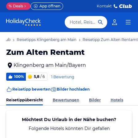
%
Deals
App öffnen
Kontakt
Hotel, Reiseziel
Urlaub
Reisetipps Klingenberg am Main
Reisetipp Zum Alten Rentamt
Zum Alten Rentamt
Klingenberg am Main/Bayern
100%
5,8
/ 6
1 Bewertung
Reisetipp bewerten
Bilder hochladen
Reisetippübersicht
Bewertungen
Bilder
Hotels
Möchtest Du Urlaub in der Nähe buchen?
Folgende Hotels könnten Dir gefallen