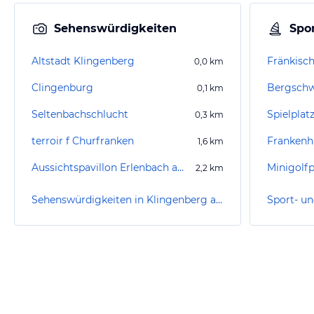
Sehenswürdigkeiten
Spor
Altstadt Klingenberg
0,0
km
Clingenburg
Bergsch
0,1
km
Seltenbachschlucht
Spielplatz
0,3
km
terroir f Churfranken
Frankenh
1,6
km
Aussichtspavillon Erlenbach am Main
2,2
km
Sehenswürdigkeiten in Klingenberg am Main