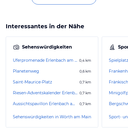
Interessantes in der Nähe
Sehenswürdigkeiten
Spor
Uferpromenade Erlenbach am Main
Spielplatz
0,4
km
Planetenweg
Frankenh
0,6
km
Saint-Maurice-Platz
0,7
km
Riesen-Adventskalender Erlenbach am Main
Minigolf
0,7
km
Aussichtspavillon Erlenbach am Main
Bergsch
0,7
km
Sehenswürdigkeiten in Wörth am Main