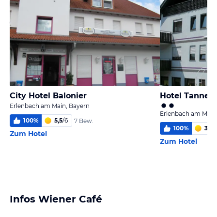
City Hotel Balonier
Hotel Tannen
Erlenbach am Main, Bayern
Erlenbach am Main
100
%
5,5
/
6
7 Bew.
100
%
3,1
/
6
Zum Hotel
Zum Hotel
Infos Wiener Café