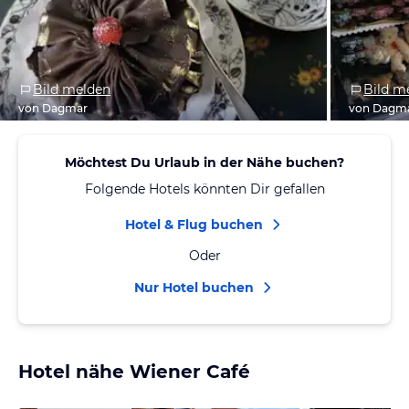
Bild melden
Bild m
von Dagmar
von Dagm
Möchtest Du Urlaub in der Nähe buchen?
Folgende Hotels könnten Dir gefallen
Hotel & Flug buchen
Oder
Nur Hotel buchen
Hotel nähe Wiener Café