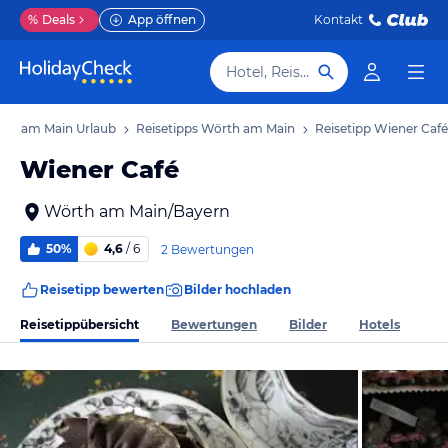
%
Deals
App öffnen
Kontakt
Hotel, Reiseziel
th am Main Urlaub
Reisetipps Wörth am Main
Reisetipp Wiener Café
Wiener Café
Wörth am Main/Bayern
50%
4,6
/ 6
2 Bewertungen
Reisetipp bewerten
Bilder hochladen
Reisetippübersicht
Bewertungen
Bilder
Hotels