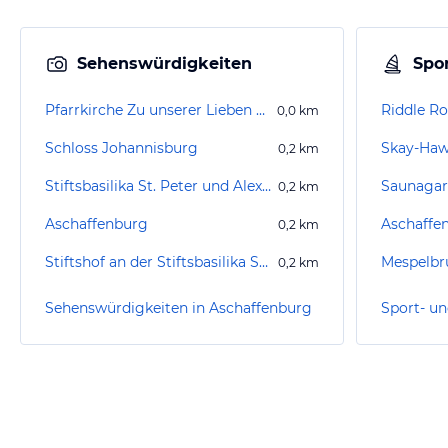
Sehenswürdigkeiten
Spor
Pfarrkirche Zu unserer Lieben Frau
Riddle R
0,0
km
Schloss Johannisburg
Skay-Ha
0,2
km
Stiftsbasilika St. Peter und Alexander
Saunagar
0,2
km
Aschaffenburg
Aschaffen
0,2
km
Stiftshof an der Stiftsbasilika Sankt Peter und Alexander
Mespelbr
0,2
km
Sehenswürdigkeiten in Aschaffenburg