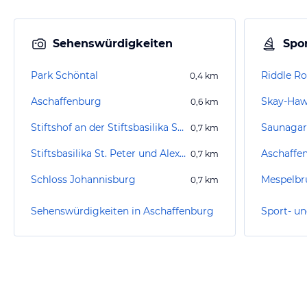
Sehenswürdigkeiten
Spor
Park Schöntal
Riddle R
0,4
km
Aschaffenburg
Skay-Ha
0,6
km
Stiftshof an der Stiftsbasilika Sankt Peter und Alexander
Saunagar
0,7
km
Stiftsbasilika St. Peter und Alexander
Aschaffen
0,7
km
Schloss Johannisburg
Mespelbr
0,7
km
Sehenswürdigkeiten in Aschaffenburg