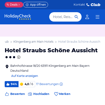
%
Deals
App öffnen
Kontakt
Hotel, Reiseziel
Urlaub
Klingenberg am Main Hotels
Hotel Straubs Schöne Aussicht
Hotel Straubs Schöne Aussicht
Bahnhofstrasse 18/20 63911 Klingenberg am Main Bayern
Deutschland
Auf Karte anzeigen
17
Bewertungen
94%
4,0
/ 6
Bewerten
Hochladen
Merken