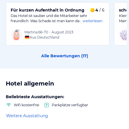
Für kurzen Aufenthalt in Ordnung
4
/ 6
schö
Das Hotel ist sauber und die Mitarbeiter sehr
Klein
freundlich. Was Schade ist man kann da…
weiterlesen
Main.
Martina
66-70
•
August 2023
Aus Deutschland
Alle Bewertungen (
17
)
Hotel allgemein
Beliebteste Ausstattungen:
Wifi kostenfrei
Parkplätze verfügbar
Weitere Ausstattung