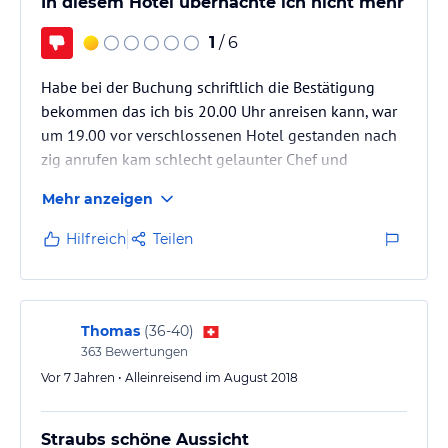
In diesem Hotel übernachte ich nicht mehr
1
/ 6
Habe bei der Buchung schriftlich die Bestätigung
bekommen das ich bis 20.00 Uhr anreisen kann, war
um 19.00 vor verschlossenen Hotel gestanden nach
zig anrufen kam schlecht gelaunter Chef und
beharrte darauf dass Ceck in nur bis 19.00 ist. Bei
Mehr anzeigen
Abreise sollte ich Gebühr für einen Parkplatz zahlen
den ich überhaupt nicht genutzt habe und und und....
Hilfreich
Teilen
Thomas
(
36-40
)
363
Bewertungen
Vor 7 Jahren • Alleinreisend im August 2018
Straubs schöne Aussicht