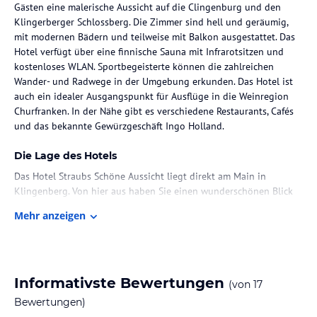
Gästen eine malerische Aussicht auf die Clingenburg und den
Klingerberger Schlossberg. Die Zimmer sind hell und geräumig,
mit modernen Bädern und teilweise mit Balkon ausgestattet. Das
Hotel verfügt über eine finnische Sauna mit Infrarotsitzen und
kostenloses WLAN. Sportbegeisterte können die zahlreichen
Wander- und Radwege in der Umgebung erkunden. Das Hotel ist
auch ein idealer Ausgangspunkt für Ausflüge in die Weinregion
Churfranken. In der Nähe gibt es verschiedene Restaurants, Cafés
und das bekannte Gewürzgeschäft Ingo Holland.
Die Lage des Hotels
Das Hotel Straubs Schöne Aussicht liegt direkt am Main in
Klingenberg. Von hier aus haben Sie einen wunderschönen Blick
auf die Burgruine Clingenburg und den Klingerberger
Mehr anzeigen
Schlossberg. Die Altstadt von Klingenberg und das
Gewürzgeschäft Ingo Holland sind nur wenige Gehminuten
entfernt. In der Umgebung gibt es zahlreiche Möglichkeiten zum
Wandern und Radfahren, darunter der Mainradweg und der
Rotwein-Wanderweg.
Informativste Bewertungen
(von
17
Bewertungen)
Zimmer / Unterbringung im Hotel