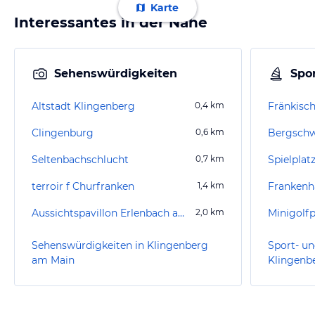
Karte
Interessantes in der Nähe
Sehenswürdigkeiten
Spor
Altstadt Klingenberg
0,4
km
Fränkisc
Clingenburg
0,6
km
Bergsch
Seltenbachschlucht
0,7
km
Spielplatz
terroir f Churfranken
1,4
km
Frankenh
Aussichtspavillon Erlenbach am Main
2,0
km
Minigolf
Sehenswürdigkeiten in Klingenberg
Sport- un
am Main
Klingenb