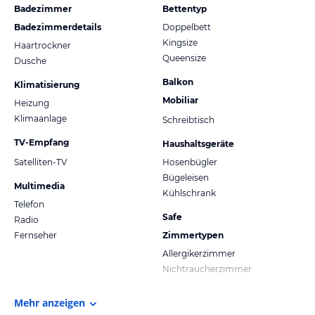
Badezimmer
Bettentyp
Badezimmerdetails
Doppelbett
Kingsize
Haartrockner
Queensize
Dusche
Balkon
Klimatisierung
Mobiliar
Heizung
Klimaanlage
Schreibtisch
TV-Empfang
Haushaltsgeräte
Satelliten-TV
Hosenbügler
Bügeleisen
Multimedia
Kühlschrank
Telefon
Safe
Radio
Fernseher
Zimmertypen
Allergikerzimmer
Nichtraucherzimmer
Mehr anzeigen