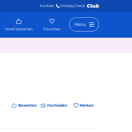
Kontakt
HolidayCheck 
Menü
Hotel bewerten
Favoriten
Bewerten
Hochladen
Merken