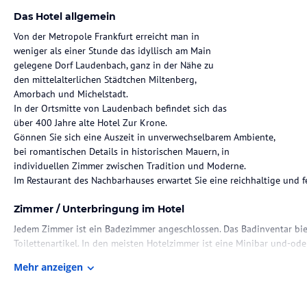
Das Hotel allgemein
Von der Metropole Frankfurt erreicht man in
weniger als einer Stunde das idyllisch am Main
gelegene Dorf Laudenbach, ganz in der Nähe zu
den mittelalterlichen Städtchen Miltenberg,
Amorbach und Michelstadt.
In der Ortsmitte von Laudenbach befindet sich das
über 400 Jahre alte Hotel Zur Krone.
Gönnen Sie sich eine Auszeit in unverwechselbarem Ambiente,
bei romantischen Details in historischen Mauern, in
individuellen Zimmer zwischen Tradition und Moderne.
Im Restaurant des Nachbarhauses erwartet Sie eine reichhaltige und 
Zimmer / Unterbringung im Hotel
Jedem Zimmer ist ein Badezimmer angeschlossen. Das Badinventar bi
Toilettenartikel. In den meisten Hotelzimmer ist eine Minibar und-o
Fernseher und kostenfreies W-LAN zum Unterhaltungsangebot. Wenn b
Mehr anzeigen
Zimmer erhältlich.
Sonstige Einrichtungen und Services