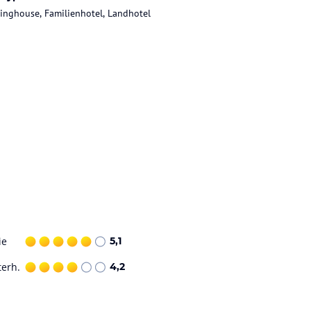
inghouse, Familienhotel, Landhotel
ie
5,1
terh.
4,2