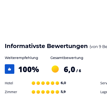
Das Haus bietet seinen Urlaubern 14 Hotelzimmer. Die Grundausstattu
wie Schuhputzservice und Weckdienst sind buchbar. Freuen Sie sich a
Hinweis:
Allgemeine und unverbindliche Hoteliers-/Veranstalter-/K
Gewähr und ohne Prüfung durch HolidayCheck. Bitte lies vor der B
jeweiligen Veranstalters.
Informativste Bewertungen
(von
9
Be
Weiterempfehlung
Gesamtbewertung
100
%
6,0
/ 6
Hotel
6,0
Serv
Zimmer
5,9
Lag