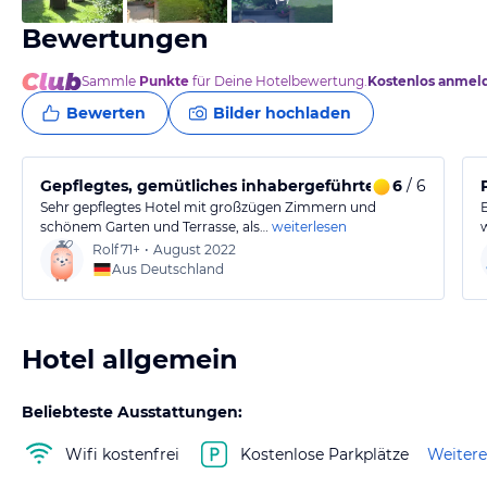
Bewertungen
Sammle
Punkte
für Deine Hotelbewertung.
Kostenlos anmel
Bewerten
Bilder hochladen
Gepflegtes, gemütliches inhabergeführtes Hotel
6
/ 6
Sehr gepflegtes Hotel mit großzügen Zimmern und
schönem Garten und Terrasse, als…
weiterlesen
Rolf
71+
•
August 2022
Aus Deutschland
Hotel allgemein
Beliebteste Ausstattungen:
Wifi kostenfrei
Kostenlose Parkplätze
Weitere