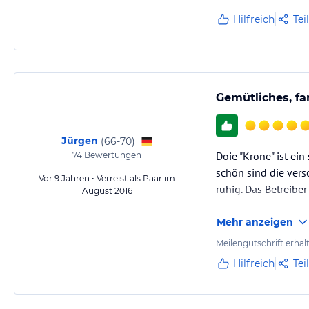
Hilfreich
Tei
Gemütliches, fa
Jürgen
(
66-70
)
Doie "Krone" ist ei
74
Bewertungen
schön sind die vers
Vor 9 Jahren • Verreist als Paar im
ruhig. Das Betreibe
August 2016
Mehr anzeigen
Meilengutschrift erhal
Hilfreich
Tei