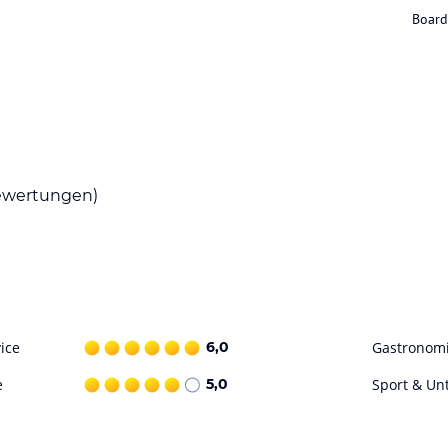
Board
ng beinhaltet ein Restaurant. Dienstleistungen
uf gebührenfreie Hotelparkplätze.
ataloginformationen. Alle Angaben ohne
uchung die verbindlichen
Angebotsdetails
des
wertungen)
ice
6,0
Gastronom
e
5,0
Sport & Un