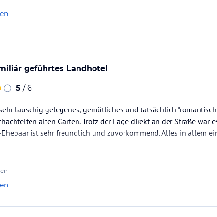
len
miliär geführtes Landhotel
5
/ 6
n sehr lauschig gelegenes, gemütliches und tatsächlich "romantisc
chachtelten alten Gärten. Trotz der Lage direkt an der Straße war
r-Ehepaar ist sehr freundlich und zuvorkommend. Alles in allem e
ten
len