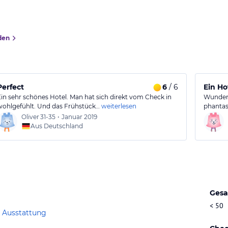
den
Perfect
6
/ 6
Ein Ho
Ein sehr schönes Hotel. Man hat sich direkt vom Check in
Wunders
wohlgefühlt. Und das Frühstück…
weiterlesen
phantas
Oliver
31-35
•
Januar 2019
Aus Deutschland
Gesa
< 50
 Ausstattung