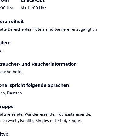
k-In
Check-Out
:00 Uhr
bis 11:00 Uhr
erefreiheit
 alle Bereiche des Hotels sind barrierefrei zugänglich
tiere
bt
traucher- und Raucherinformation
raucherhotel
onal spricht folgende Sprachen
sch, Deutsch
gruppe
äftsreisende, Wanderreisende, Hochzeitsreisende,
 zu zweit, Familie, Singles mit Kind, Singles
ltyp