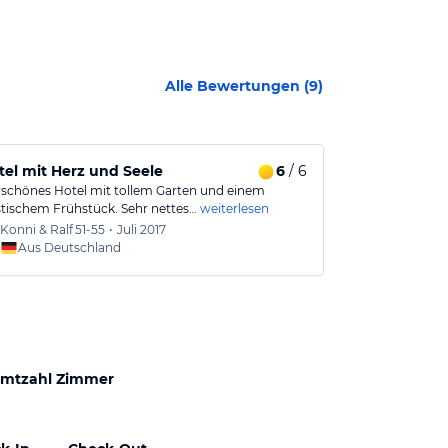
Alle Bewertungen (
9
)
tel mit Herz und Seele
6
/ 6
Gemütliches
chönes Hotel mit tollem Garten und einem
Doie "Krone" is
tischem Frühstück. Sehr nettes…
weiterlesen
und tatsächlic
Konni & Ralf
51-55
•
Juli 2017
Jürgen
Aus Deutschland
Aus
mtzahl Zimmer