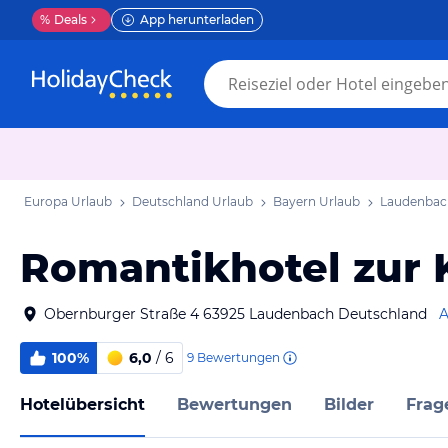
%
Deals
App herunterladen
Europa Urlaub
Deutschland Urlaub
Bayern Urlaub
Laudenbac
Romantikhotel zur 
Obernburger Straße 4 63925 Laudenbach Deutschland
A
100%
6,0
/ 6
9
Bewertungen
Hotelübersicht
Bewertungen
Bilder
Frag