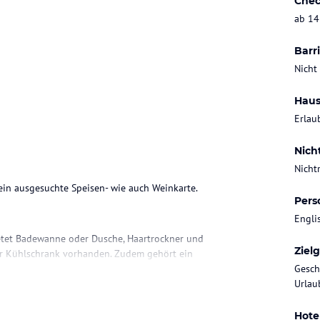
Chec
ab 14
Barri
Nicht
Haus
Erlau
Nich
Nicht
fein ausgesuchte Speisen- wie auch Weinkarte.
Pers
Engli
etet Badewanne oder Dusche, Haartrockner und
Ziel
der Kühlschrank vorhanden. Zudem gehört ein
enötigt, sind auch behindertenfreundliche
Gesch
Urlaub
Hote