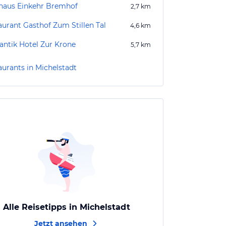
haus Einkehr Bremhof
2,7
km
aurant Gasthof Zum Stillen Tal
4,6
km
ntik Hotel Zur Krone
5,7
km
aurants in Michelstadt
Alle Reisetipps in Michelstadt
Jetzt ansehen