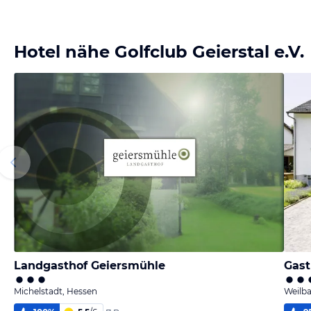
Hotel nähe Golfclub Geierstal e.V.
Landgasthof Geiersmühle
Gast
Michelstadt, Hessen
Weilba