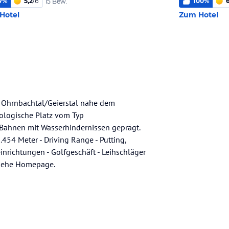
7
%
5,2
/
6
100
%
15 Bew.
Hotel
Zum Hotel
rks Ohrnbachtal/Geierstal nahe dem
kologische Platz vom Typ
ahnen mit Wasserhindernissen geprägt.
.454 Meter - Driving Range - Putting,
inrichtungen - Golfgeschäft - Leihschläger
 siehe Homepage.