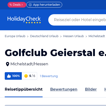
%
Deals
App herunterladen
Europa Urlaub
Deutschland Urlaub
Hessen Urlaub
Michelstadt
Golfclub Geierstal e
Michelstadt/Hessen
100%
5
/ 6
1 Bewertung
Reisetippübersicht
Bewertungen
Bilder