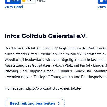
100
%
5,5
/
6
9
7 Bew.
Zum Hotel
Zum 
Infos Golfclub Geierstal e.V.
Der "Natur Golfclub Geierstal e.V." liegt inmitten des Naturpa
Michelstadter Ortsteil Vielbrunn. Der im Jahr 1988 eröffnete ö
Woodland/Meadowland wird von hügeligen naturbelassenen B
Ausstattung des Golfplatzes: 9-Loch Platz mit Par 64 - Länge: 3
Pitching- und Chipping-Green - Clubhaus - Snack-Bar - Sanitäre
- Vermietung von Trolleys. Öffnungszeiten und Eintrittspreise
Homepage: https://www.golfclub-geierstal.de/
Beschreibung bearbeiten