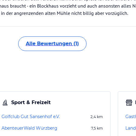
haus braucht - ein Blockhaus vorzieht und auch ansonsten alles N
en in der angrenzenden alten Mühle nicht billig aber vorzüglich.
Alle Bewertungen (1)
Sport & Freizeit
Golfclub Gut Sansenhof e.V.
Gast
2,4
km
AbenteuerWald Würzberg
7,5
km