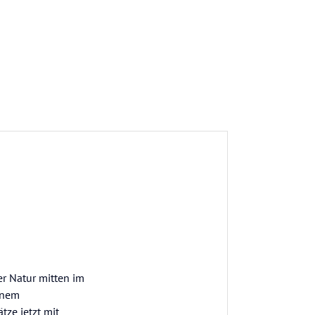
er Natur mitten im
inem
tze jetzt mit