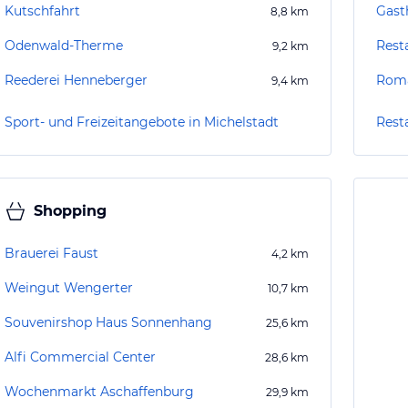
Kutschfahrt
Gast
8,8
km
Odenwald-Therme
Rest
9,2
km
Reederei Henneberger
Roma
9,4
km
Sport- und Freizeitangebote in Michelstadt
Rest
Shopping
Brauerei Faust
4,2
km
Weingut Wengerter
10,7
km
Souvenirshop Haus Sonnenhang
25,6
km
Alfi Commercial Center
28,6
km
Wochenmarkt Aschaffenburg
29,9
km