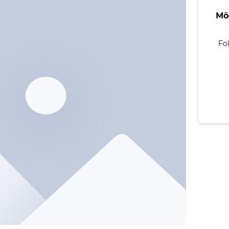
Mö
Fo