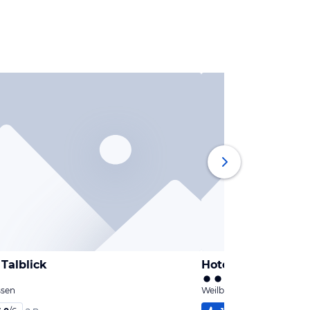
 Talblick
Hotel Gut Sansenh
ssen
Weilbach, Bayern