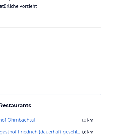
atürliche vorzieht
Restaurants
hof Ohrnbachtal
1,0
km
Landgasthof Friedrich (dauerhaft geschlossen)
1,6
km