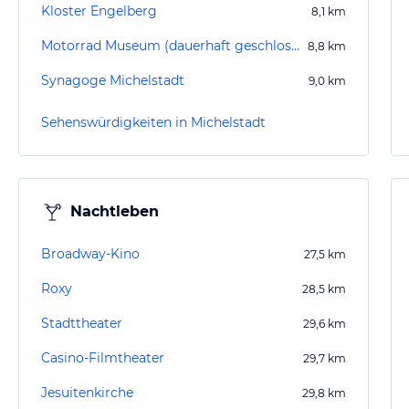
Kloster Engelberg
8,1
km
Motorrad Museum (dauerhaft geschlossen)
8,8
km
Synagoge Michelstadt
9,0
km
Sehenswürdigkeiten in Michelstadt
Nachtleben
Broadway-Kino
27,5
km
Roxy
28,5
km
Stadttheater
29,6
km
Casino-Filmtheater
29,7
km
Jesuitenkirche
29,8
km