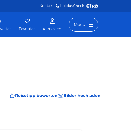
Kontakt
HolidayCheck 
Menü
werten
Favoriten
Anmelden
Reisetipp bewerten
Bilder hochladen