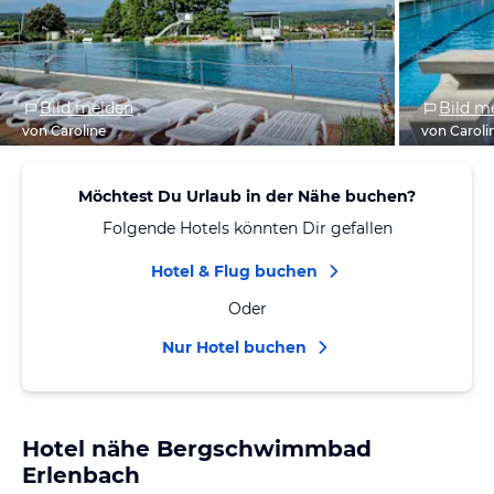
Bild melden
Bild m
von Caroline
von Caroli
Möchtest Du Urlaub in der Nähe buchen?
Folgende Hotels könnten Dir gefallen
Hotel & Flug buchen
Oder
Nur Hotel buchen
Hotel nähe Bergschwimmbad
Erlenbach