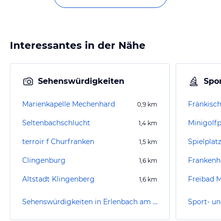
Interessantes in der Nähe
Sehenswürdigkeiten
Spor
Marienkapelle Mechenhard
0,9
km
Seltenbachschlucht
1,4
km
terroir f Churfranken
Spielplatz
1,5
km
Clingenburg
Frankenh
1,6
km
Altstadt Klingenberg
Freibad 
1,6
km
Sehenswürdigkeiten in Erlenbach am Main