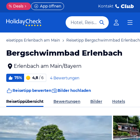
%
Deals
App öffnen
Kontakt
Hotel, Reiseziel
Reisetipps Erlenbach am Main
Reisetipp Bergschwimmbad Erlenbach
Bergschwimmbad Erlenbach
Erlenbach am Main/Bayern
75%
4,8
/ 6
4 Bewertungen
Reisetipp bewerten
Bilder hochladen
Reisetippübersicht
Bewertungen
Bilder
Hotels