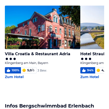
Villa Croatia & Restaurant Adria
Hotel Straubs
Klingenberg am Main, Bayern
Klingenberg am Ma
100
%
5,0
/
6
94
%
4,0
/
6
3 Bew.
Zum Hotel
Zum Hotel
Infos Bergschwimmbad Erlenbach