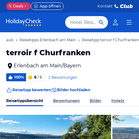
%
Deals
App öffnen
Kontakt
Hotel, Reiseziel
 Urlaub
Reisetipps Erlenbach am Main
Reisetipp terroir f Churfranken
terroir f Churfranken
Erlenbach am Main/Bayern
100%
6
/ 6
2 Bewertungen
Reisetipp bewerten
Bilder hochladen
Reisetippübersicht
Bewertungen
Bilder
Hotels