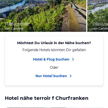
Bild melden
Bild m
von Caroline
von Caroli
Möchtest Du Urlaub in der Nähe buchen?
Folgende Hotels könnten Dir gefallen
Hotel & Flug buchen
Oder
Nur Hotel buchen
Hotel nähe terroir f Churfranken