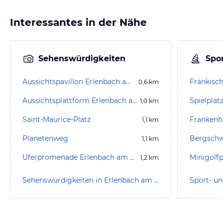
Interessantes in der Nähe
Sehenswürdigkeiten
Spor
Aussichtspavillon Erlenbach am Main
0,6
km
Aussichtsplattform Erlenbach am Main
Spielplatz
1,0
km
Saint-Maurice-Platz
Frankenh
1,1
km
Planetenweg
Bergsch
1,1
km
Uferpromenade Erlenbach am Main
Minigolf
1,2
km
Sehenswürdigkeiten in Erlenbach am Main