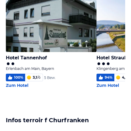
Hotel Tannenhof
Hotel Straubs
Erlenbach am Main, Bayern
Klingenberg am Ma
100
%
3,1
/
6
94
%
4,0
/
6
5 Bew.
Zum Hotel
Zum Hotel
Infos terroir f Churfranken