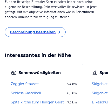
Für den Reisetipp Zirmtaler Seen existiert leider noch keine
allgemeine Beschreibung. Dein wertvolles Reisewissen ist jetzt
gefragt. Hilf mit, objektive Informationen wie in Reiseführern
anderen Urlaubern zur Verfügung zu stellen.
Beschreibung bearbeiten
Interessantes in der Nähe
Sehenswürdigkeiten
Spor
Zoggler Stausee
Skigebiet
5,4
km
Schloss Kastelbell
Skigebi
6,5
km
Spitalkirche zum Heiligen Geist
Bikeschu
7,5
km