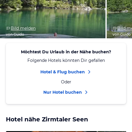
Bild melden
Bild m
von Guido
von Guido
Möchtest Du Urlaub in der Nähe buchen?
Folgende Hotels könnten Dir gefallen
Hotel & Flug buchen
Oder
Nur Hotel buchen
Hotel nähe Zirmtaler Seen