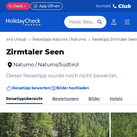
%
Deals
App öffnen
Kontakt
Hotel, Reiseziel
Naturns Urlaub
Reisetipps Naturno / Naturns
Reisetipp Zirmtaler Seen
Zirmtaler Seen
Naturno / Naturns/Südtirol
Dieser Reisetipp wurde noch nicht bewertet.
Reisetipp bewerten
Bilder hochladen
Reisetippübersicht
Bewertungen
Bilder
Hotels