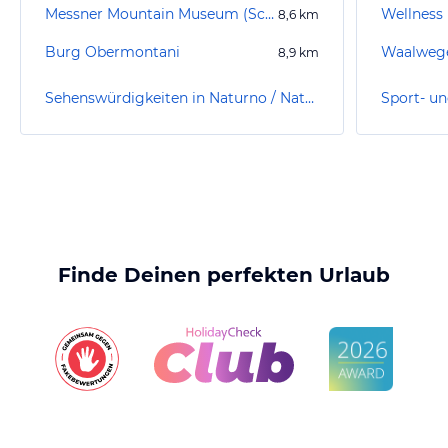
Messner Mountain Museum (Schloss Juval)
Wellness 
8,6
km
Burg Obermontani
Waalweg
8,9
km
Sehenswürdigkeiten in Naturno / Naturns
Finde Deinen perfekten Urlaub