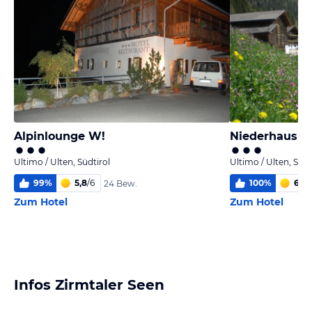
Alpinlounge W!
Niederhausho
Ultimo / Ulten, Südtirol
Ultimo / Ulten, Südt
99
%
5,8
/
6
100
%
6,0
/
24 Bew.
Zum Hotel
Zum Hotel
Infos Zirmtaler Seen