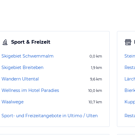
Sport & Freizeit
Skigebiet Schwemmalm
Stein
0,0
km
Skigebiet Breiteben
Rest
1,9
km
Wandern Ultental
Lärc
9,6
km
Wellness im Hotel Paradies
Bierk
10,0
km
Waalwege
Kupp
10,7
km
Sport- und Freizeitangebote in Ultimo / Ulten
Rest