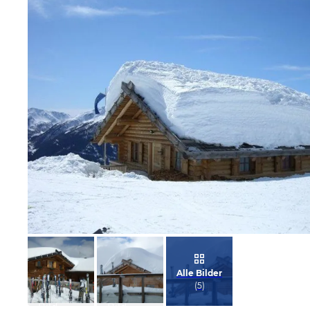
Bild melden
vom Hotelier
Alle Bilder
(
5
)
Bild
Bild