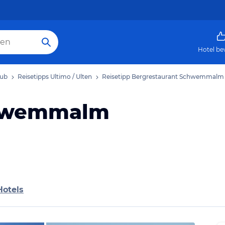
Hotel be
aub
Reisetipps Ultimo / Ulten
Reisetipp Bergrestaurant Schwemmalm
chwemmalm
Hotels