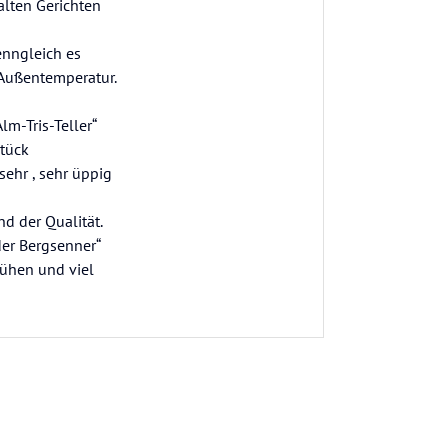
alten Gerichten
wenngleich es
-Außentemperatur.
m-Tris-Teller“
Stück
sehr , sehr üppig
nd der Qualität.
der Bergsenner“
Kühen und viel