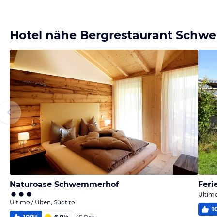
melden
melden
von Sonja &
von Sonja &
Olaf
Olaf
Hotel nähe Bergrestaurant Sch
Naturoase Schwemmerhof
Ultimo
Ultimo / Ulten, Südtirol
1
100
%
6,0
/
6