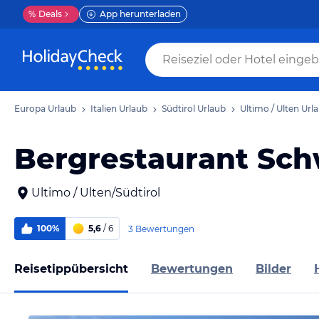
%
Deals
App herunterladen
Europa Urlaub
Italien Urlaub
Südtirol Urlaub
Ultimo / Ulten Url
Bergrestaurant S
Ultimo / Ulten/Südtirol
100%
5,6
/ 6
3 Bewertungen
Reisetippübersicht
Bewertungen
Bilder