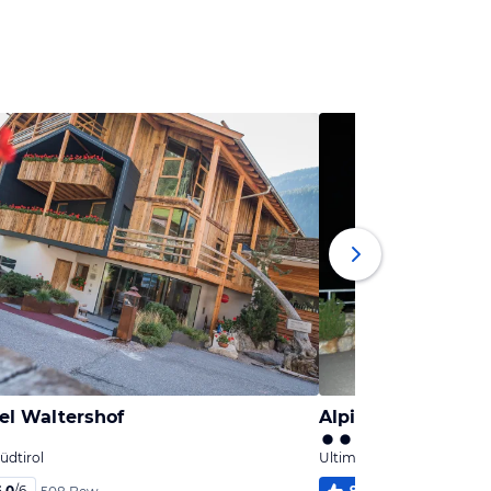
el Waltershof
Alpinlounge W!
üdtirol
Ultimo / Ulten, Südtirol
6,0
/
6
99
%
5,8
/
6