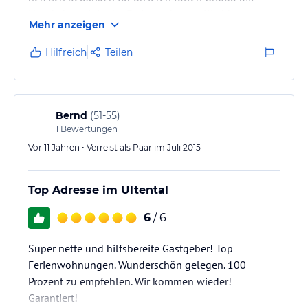
Hund, den wir in der Ferienwohnung Kirchberg,
Mehr anzeigen
welche mit Geschmack und viel Herzblut eingerichtet
wurde, verbringen durften. Alles war sehr sehr sauber,
Hilfreich
Teilen
tolle und gut ausgestattete Küche, wunderschönes
Bad mit begehbarer Dusche, Terrasse + Möbel, die
Möglichkeit unser Auto geschützt unterzustellen, der
tolle Brötchenservice mit genialer Auswahl, und nicht
Bernd
(
51-55
)
zu…
1
Bewertungen
Vor 11 Jahren • Verreist als Paar im Juli 2015
Top Adresse im Ultental
6
/ 6
Super nette und hilfsbereite Gastgeber! Top
Ferienwohnungen. Wunderschön gelegen. 100
Prozent zu empfehlen. Wir kommen wieder!
Garantiert!