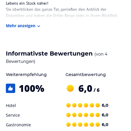
Lebens ein Stück näher!
Sie überblicken das ganze Tal, genießen den Anblick der
Dolomiten und haben die Ortler Berge stets in ihrem Blickfeld.
Der See zu ihren Füssen lässt Leben erahnen, er vermittelt stets
Mehr anzeigen
eine ruhige Idylle.
Zimmer / Unterbringung im Hotel
Wir bieten Ihnen 4 exklusive Appartements für 2 bis 6 Personen.
Informativste Bewertungen
(von
4
Sie finden wunderschöne in Altholz gehaltene Stuben und eine
sehr hochwertige Austattung vor.
Bewertungen)
Sport und Unterhaltung
Weiterempfehlung
Gesamtbewertung
Schon vom Haus aus können Sie vieles unternehmen:
100
%
6,0
Angenehme Spaziergänge über beschilderte Wege, Wanderungen
/ 6
bis hinauf zu den Almen und Berggipfeln. Vorzüglich eignen sich
unsere Forstwege zum Mountainbiken.
Hotel
6,0
Am Ende des Tales warten die Ausläufer der Ortlergletscher auf
trittsichere Bergsteiger.
Service
6,0
Im Winter bietet das nahegelegene Schigebiet „Schwemmalm“
(ca.7km) herrliche Abfahrten für Jung und Alt, desweiteren können
Gastronomie
6,0
Schitourengeher von der Talsohle aus zu zahlreichen Touren