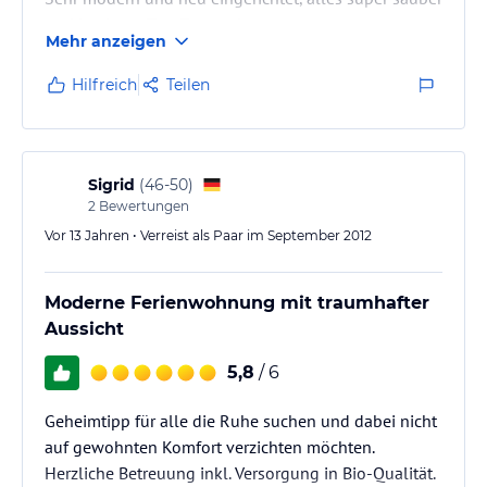
und in einem Top-Zustand.
Mehr anzeigen
Wir waren zu 4. in der Wohnung "Geisler" und hatten
jede Menge Platz.
Hilfreich
Teilen
Wenn man Ruhe möchte ist man hier genau richtig
und man kann sofort loswandern.
Wir kommen bestimmt wieder.
Sigrid
(
46-50
)
2
Bewertungen
Vor 13 Jahren • Verreist als Paar im September 2012
Moderne Ferienwohnung mit traumhafter
Aussicht
5,8
/ 6
Geheimtipp für alle die Ruhe suchen und dabei nicht
auf gewohnten Komfort verzichten möchten.
Herzliche Betreuung inkl. Versorgung in Bio-Qualität.