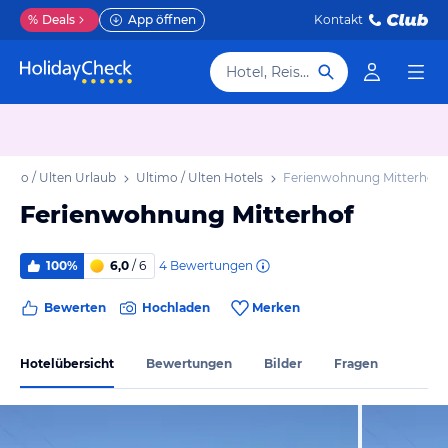
%
Deals
App öffnen
Kontakt
Hotel, Reiseziel
timo / Ulten Urlaub
Ultimo / Ulten Hotels
Ferienwohnung Mitterhof
Ferienwohnung Mitterhof
4
Bewertungen
100%
6,0
/ 6
Bewerten
Hochladen
Merken
Hotelübersicht
Bewertungen
Bilder
Fragen