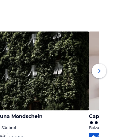
Luna Mondschein
Capitol Rooms
 Südtirol
Bolzano / Bozen, Südtirol
,0
/
6
98
%
4,4
/
6