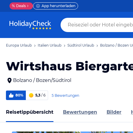
%
Deals
App herunterladen
Europa Urlaub
Italien Urlaub
Südtirol Urlaub
Bolzano / Bozen U
Wirtshaus Biergart
Bolzano / Bozen/Südtirol
80%
5,3
/ 6
5 Bewertungen
Reisetippübersicht
Bewertungen
Bilder