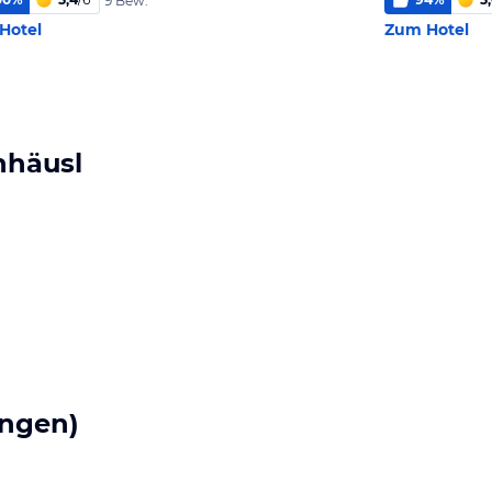
9 Bew.
Hotel
Zum Hotel
nhäusl
ngen)