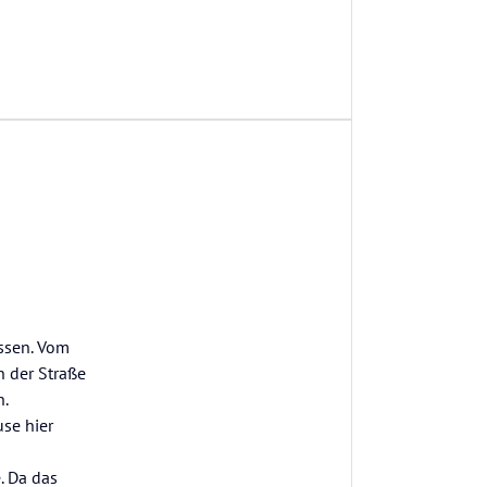
ssen. Vom
n der Straße
n.
use hier
. Da das