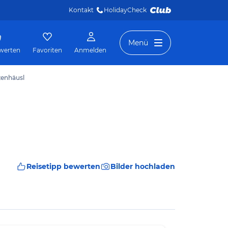
Kontakt
HolidayCheck 
Menü
werten
Favoriten
Anmelden
zenhäusl
Reisetipp bewerten
Bilder hochladen