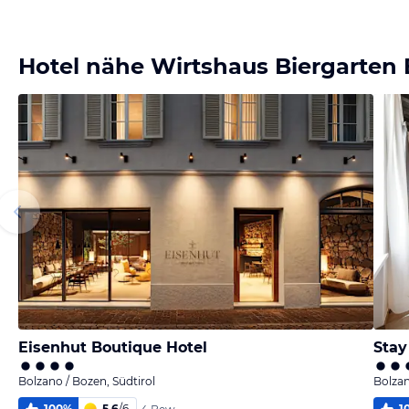
Bild
Bild
Bild
Bild
melden
melden
melden
melden
von Brigitte
von Brigitte
von Brigitte
von Brigitte
Hotel nähe Wirtshaus Biergarten
Eisenhut Boutique Hotel
Stay
Bolzano / Bozen, Südtirol
Bolzan
100
%
5,6
/
6
1