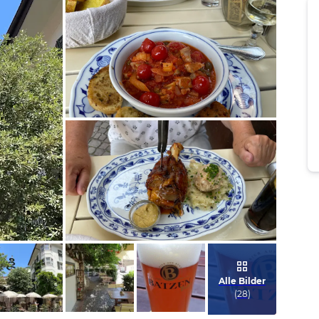
Bild melden
von Brigitte
Bild melden
von Brigitte
Alle Bilder
(
28
)