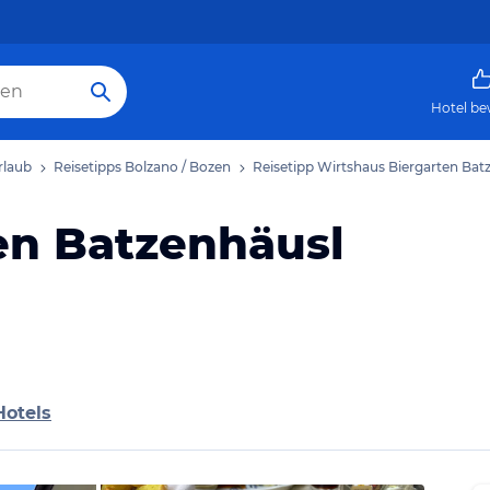
Hotel be
rlaub
Reisetipps Bolzano / Bozen
Reisetipp Wirtshaus Biergarten Bat
en Batzenhäusl
Hotels