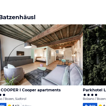
Bild
Bild
Bild
melden
melden
melden
von Brigitte
von Jörn
von Jörn
 Batzenhäusl
 COOPER l Cooper apartments
Parkhotel 
o / Bozen, Südtirol
Bolzano / Bozen,
00
%
5,4
/
6
94
%
5