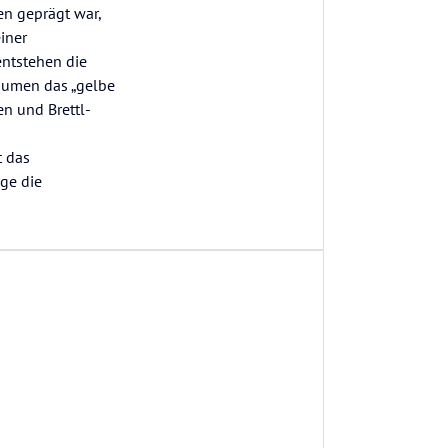
en geprägt war,
iner
entstehen die
räumen das „gelbe
en und Brettl-
t das
age die