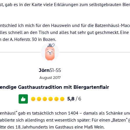
t, gab es in der Karte viele Erklärungen zum selbstgebrauten Bier
, entschied ich mich für den Hauswein und für die Batzenhäusl-Mac
lles schnell an den Tisch und alles hat sehr gut geschmeckt. Ein
 der A. Hoferstr. 30 in Bozen.
Jörn
51-55
August 2017
endige Gasthaustradition mit Biergartenflair
5,8
/ 6
enhäusl“ gab es tatsächlich schon 1404 – damals als Schänke un
blierte sich allerdings erst wesentlich später: Für einen „Batzen“
itte des 18. Jahrhunderts im Gasthaus eine Maß Wein.