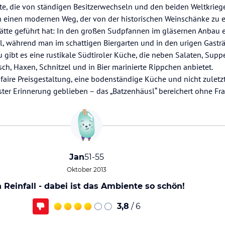
te, die von ständigen Besitzerwechseln und den beiden Weltkrieg
 einen modernen Weg, der von der historischen Weinschänke zu e
ätte geführt hat: In den großen Sudpfannen im gläsernen Anbau 
sl, während man im schattigen Biergarten und in den urigen Gast
u gibt es eine rustikale Südtiroler Küche, die neben Salaten, Supp
sch, Haxen, Schnitzel und in Bier marinierte Rippchen anbietet.
, faire Preisgestaltung, eine bodenständige Küche und nicht zuletz
ster Erinnerung geblieben – das „Batzenhäusl“ bereichert ohne Fr
Jan
51-55
Oktober 2013
n Reinfall - dabei ist das Ambiente so schön!
3,8
/ 6