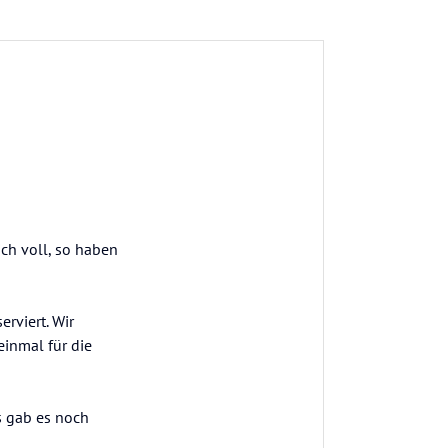
ich voll, so haben
rviert. Wir
einmal für die
s gab es noch