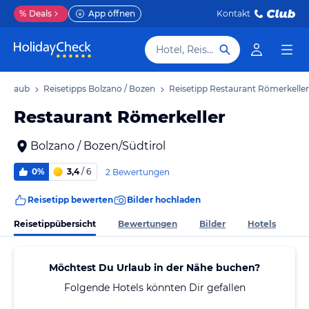
%
Deals
App öffnen
Kontakt
Hotel, Reiseziel
 Urlaub
Reisetipps Bolzano / Bozen
Reisetipp Restaurant Römerkeller
Restaurant Römerkeller
Bolzano / Bozen/Südtirol
0%
3,4
/ 6
2 Bewertungen
Reisetipp bewerten
Bilder hochladen
Reisetippübersicht
Bewertungen
Bilder
Hotels
Möchtest Du Urlaub in der Nähe buchen?
Folgende Hotels könnten Dir gefallen