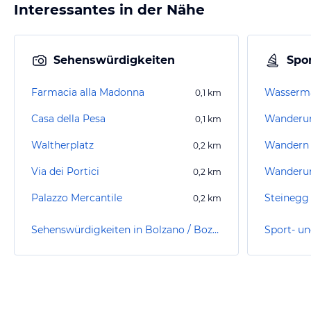
Interessantes in der Nähe
Sehenswürdigkeiten
Spor
Farmacia alla Madonna
0,1
km
Casa della Pesa
0,1
km
Waltherplatz
Wandern 
0,2
km
Via dei Portici
Wanderun
0,2
km
Palazzo Mercantile
Steinegg
0,2
km
Sehenswürdigkeiten in Bolzano / Bozen