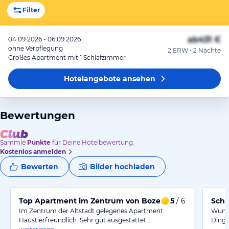
Filter
ab
431 €
04.09.2026 - 06.09.2026
ohne Verpflegung
2 ERW • 2 Nächte
Großes Apartment mit 1 Schlafzimmer
Hotelangebote
ansehen
Bewertungen
Sammle
Punkte
für Deine Hotelbewertung.
Kostenlos anmelden
Bewerten
Bilder hochladen
Top Apartment im Zentrum von Bozen.
5
/ 6
Schö
Im Zentrum der Altstadt gelegenes Apartment.
Wunde
Haustierfreundlich. Sehr gut ausgestattet.…
Dinge