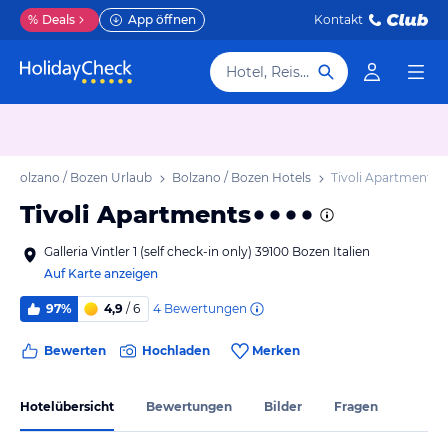
%
Deals
App öffnen
Kontakt
Hotel, Reiseziel
Bolzano / Bozen Urlaub
Bolzano / Bozen Hotels
Tivoli Apartments
Tivoli Apartments
Galleria Vintler 1 (self check-in only) 39100 Bozen Italien
Auf Karte anzeigen
4
Bewertungen
97%
4,9
/ 6
Bewerten
Hochladen
Merken
Hotelübersicht
Bewertungen
Bilder
Fragen