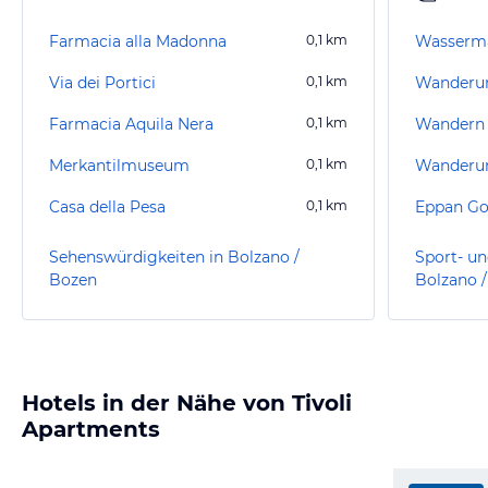
Farmacia alla Madonna
0,1
km
Via dei Portici
0,1
km
Farmacia Aquila Nera
0,1
km
Wandern 
Merkantilmuseum
0,1
km
Wanderun
Casa della Pesa
0,1
km
Eppan Go
Sehenswürdigkeiten in Bolzano /
Sport- un
Bozen
Bolzano 
Hotels in der Nähe von Tivoli
Apartments