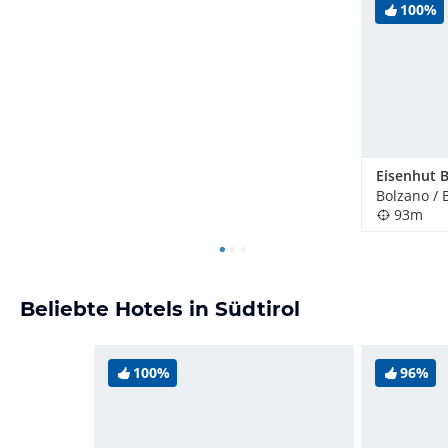
100%
Bolzano / B
93m
Beliebte Hotels in Südtirol
100%
96%