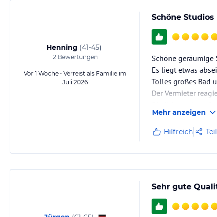
Schöne Studios
Henning
(
41-45
)
2
Bewertungen
Schöne geräumige St
Es liegt etwas absei
Vor 1 Woche • Verreist als Familie im
Tolles großes Bad 
Juli 2026
Der Vermieter reagi
Die Klimaanlage fan
Mehr anzeigen
Hilfreich
Tei
Sehr gute Qual