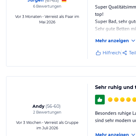
Jürgen
(
61-65
)
Super Qualitätsimmob
6
Bewertungen
top!
Vor 3 Monaten • Verreist als Paar im
Super Bad, sehr gut
Mai 2026
Sehr gute Betten mi
Tolle Sonnenterras
Mehr anzeigen
Schindleraufzug- seh
Ruhige Lage am wes
Hilfreich
Tei
Sehr ruhig und 
Andy
(
56-60
)
2
Bewertungen
Besonders ruhige La
sind sehr modern u
Vor 3 Wochen • Verreist als Gruppe
im Juli 2026
Mehr anzeigen