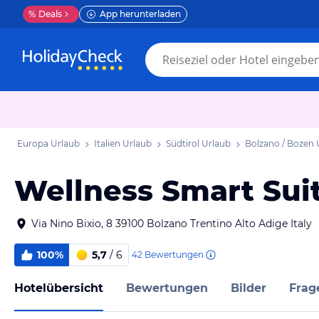
%
Deals
App herunterladen
Europa Urlaub
Italien Urlaub
Südtirol Urlaub
Bolzano / Bozen 
Wellness Smart Sui
Via Nino Bixio, 8 39100 Bolzano Trentino Alto Adige Italy
100%
5,7
/ 6
42
Bewertungen
Hotelübersicht
Bewertungen
Bilder
Frag