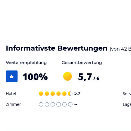
Informativste Bewertungen
(von
42
B
Weiterempfehlung
Gesamtbewertung
100
%
5,7
/ 6
Hotel
5,7
Serv
Zimmer
--
Lag