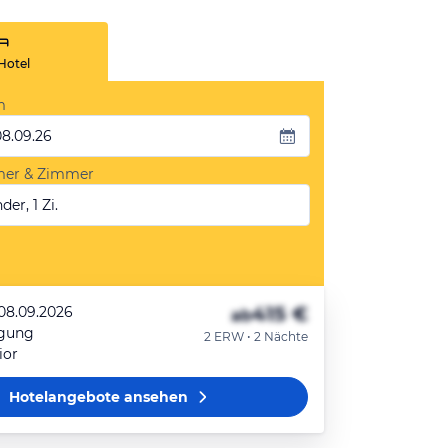
Hotel
m
08.09.26
mer & Zimmer
der, 1 Zi.
415 €
 08.09.2026
ab
egung
2 ERW • 2 Nächte
ior
Hotelangebote
ansehen