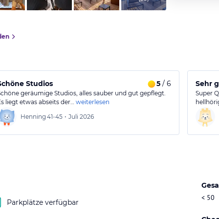
den
Schöne Studios
5
/ 6
Sehr g
Schöne geräumige Studios, alles sauber und gut gepflegt.
Super Qu
Es liegt etwas abseits der…
weiterlesen
hellhöri
Henning
41-45
•
Juli 2026
Gesa
< 50
Parkplätze verfügbar