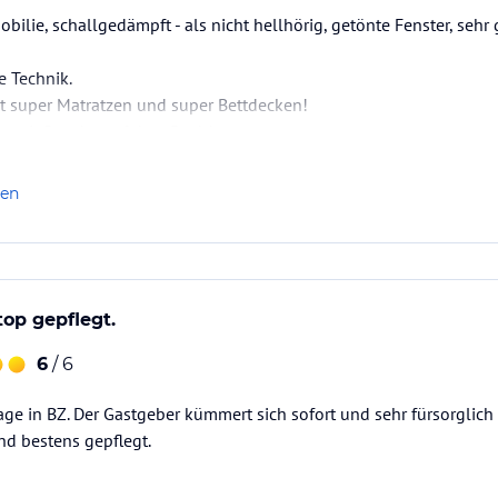
ilie, schallgedämpft - als nicht hellhörig, getönte Fenster, sehr 
e Technik.
t super Matratzen und super Bettdecken!
se mit Dusche auf dem Dach!
r gut.....
tlichen Stadtrand. Auch Extrawünsche werden erfüllt.
len
top gepflegt.
6
/ 6
ge in BZ. Der Gastgeber kümmert sich sofort und sehr fürsorglic
nd bestens gepflegt.