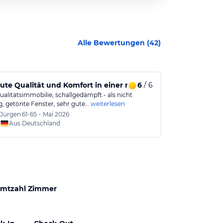
Alle Bewertungen (
42
)
ute Qualität und Komfort in einer ruhigen Umgebung
6
/ 6
Sehr ruhig 
alitätsimmobilie, schallgedämpft - als nicht
Besonders ruhi
g, getönte Fenster, sehr gute…
weiterlesen
sofort und seh
Jürgen
61-65
•
Mai 2026
Andy
5
Aus Deutschland
mtzahl Zimmer