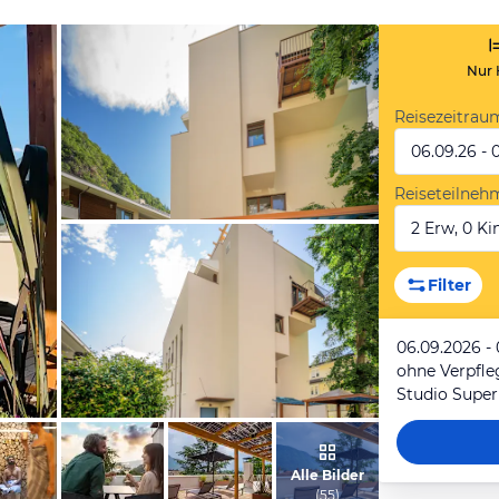
Nur 
Reisezeitrau
06.09.26 - 
Reiseteilneh
2 Erw, 0 Kin
vom Hotelier, Juni 2023
Filter
06.09.2026 -
ohne Verpfl
Studio Super
vom Hotelier, Juni 2023
Alle Bilder
(
55
)