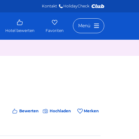
Kontakt
HolidayCheck 
Menü
Hotel bewerten
Favoriten
Bewerten
Hochladen
Merken