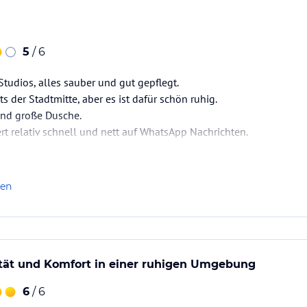
5
/ 6
udios, alles sauber und gut gepflegt.
ts der Stadtmitte, aber es ist dafür schön ruhig.
und große Dusche.
ert relativ schnell und nett auf WhatsApp Nachrichten.
den wir sehr laut, ansonsten war die Unterkunft aber sehr schön.
len
ität und Komfort in einer ruhigen Umgebung
6
/ 6