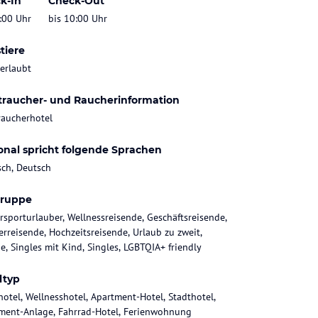
k-In
Check-Out
:00 Uhr
bis 10:00 Uhr
tiere
 erlaubt
traucher- und Raucherinformation
raucherhotel
onal spricht folgende Sprachen
sch, Deutsch
gruppe
rsporturlauber, Wellnessreisende, Geschäftsreisende,
rreisende, Hochzeitsreisende, Urlaub zu zweit,
ie, Singles mit Kind, Singles, LGBTQIA+ friendly
ltyp
hotel, Wellnesshotel, Apartment-Hotel, Stadthotel,
ment-Anlage, Fahrrad-Hotel, Ferienwohnung