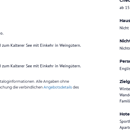
Chec
ab 15
Haus
Nicht
o.
Nich
d zum Kalterer See mit Einkehr in Weingütern.
Nicht
Pers
d zum Kalterer See mit Einkehr in Weingütern.
Engli
Ziel
ataloginformationen. Alle Angaben ohne
uchung die verbindlichen
Angebotsdetails
des
Winte
Wande
Famil
Hote
Sport
Apart