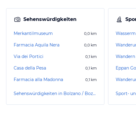
Sehenswürdigkeiten
Spor
Merkantilmuseum
0,0
km
Farmacia Aquila Nera
0,0
km
Via dei Portici
Wandern 
0,1
km
Casa della Pesa
Eppan Go
0,1
km
Farmacia alla Madonna
Wanderun
0,1
km
Sehenswürdigkeiten in Bolzano / Bozen