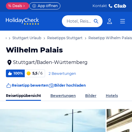
%
Deals
App öffnen
Kontakt
Hotel, Reiseziel
laub
Stuttgart Urlaub
Reisetipps Stuttgart
Reisetipp Wilhelm Palais
Wilhelm Palais
Stuttgart/Baden-Württemberg
100%
5,5
/ 6
2 Bewertungen
Reisetipp bewerten
Bilder hochladen
Reisetippübersicht
Bewertungen
Bilder
Hotels