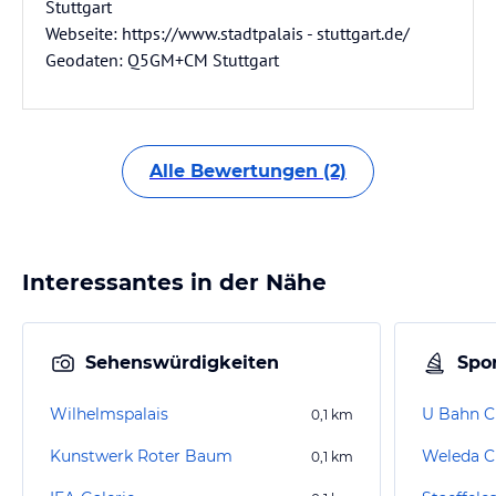
Stuttgart
Webseite: https://www.stadtpalais - stuttgart.de/
Geodaten: Q5GM+CM Stuttgart
Alle Bewertungen (2)
Interessantes in der Nähe
Sehenswürdigkeiten
Spor
Wilhelmspalais
U Bahn C
0,1
km
Kunstwerk Roter Baum
Weleda C
0,1
km