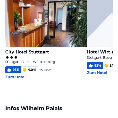
City Hotel Stuttgart
Hotel Wirt a
Stuttgart, Baden-
Stuttgart, Baden-Württemberg
82
%
5,1
/
6
93
%
4,0
/
6
75 Bew.
Zum Hotel
Zum Hotel
Infos Wilhelm Palais