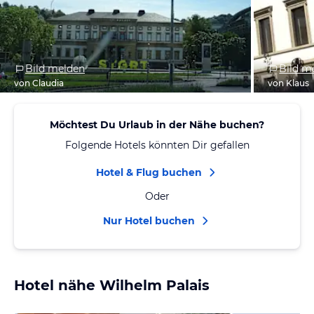
Bild melden
Bild m
von Claudia
von Klaus
Möchtest Du Urlaub in der Nähe buchen?
Folgende Hotels könnten Dir gefallen
Hotel & Flug buchen
Oder
Nur Hotel buchen
Hotel nähe Wilhelm Palais