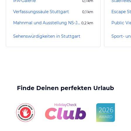
IFA-Galerie
Staeffele
0,1
km
Verfassungssäule Stuttgart
Escape St
0,1
km
Mahnmal und Ausstellung NS-Justiz
Public Vi
0,2
km
Sehenswürdigkeiten in Stuttgart
Finde Deinen perfekten Urlaub