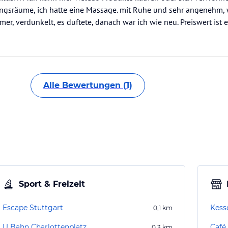
ungsräume, ich hatte eine Massage. mit Ruhe und sehr angenehm, 
er, verdunkelt, es duftete, danach war ich wie neu. Preiswert ist e
Alle Bewertungen (1)
Sport & Freizeit
Escape Stuttgart
Kess
0,1
km
U Bahn Charlottenplatz
Café
0,3
km