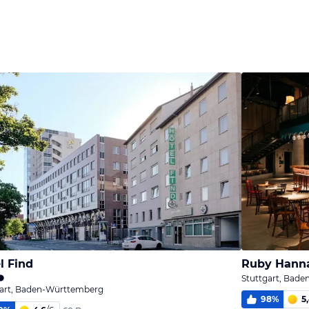
l Find
Ruby Hanna
Stuttgart, Bad
gart, Baden-Württemberg
98
%
5