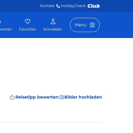
Kontakt
HolidayCheck 
Menü
werten
Favoriten
Anmelden
Reisetipp bewerten
Bilder hochladen