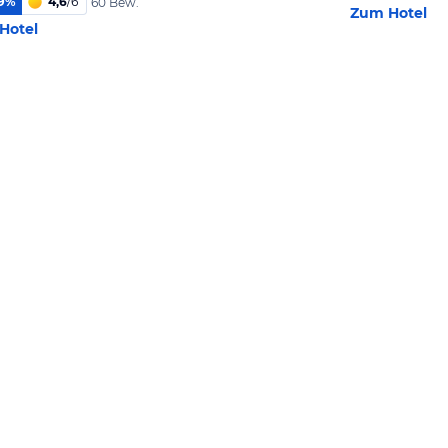
9
%
4,6
/
6
60 Bew.
Zum Hotel
Hotel