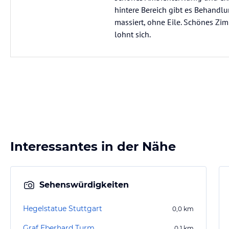
hintere Bereich gibt es Behandl
massiert, ohne Eile. Schönes Zimm
lohnt sich.
Interessantes in der Nähe
Sehenswürdigkeiten
Hegelstatue Stuttgart
0,0
km
Graf Eberhard Turm
0,1
km