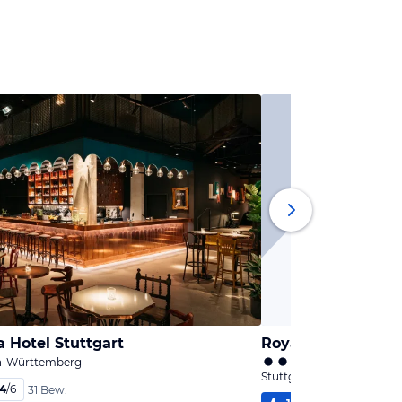
 Hotel Stuttgart
Royal
en-Württemberg
Stuttgart, Baden-Württe
,4
/
6
31 Bew.