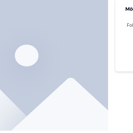
Mö
Fo