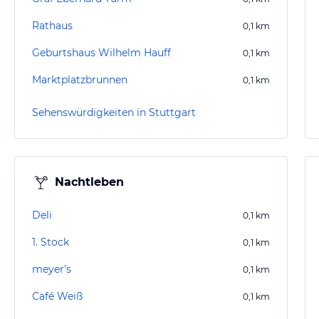
Rathaus
0,1
km
Geburtshaus Wilhelm Hauff
0,1
km
Marktplatzbrunnen
0,1
km
Sehenswürdigkeiten in Stuttgart
Nachtleben
Deli
0,1
km
1. Stock
0,1
km
meyer's
0,1
km
Café Weiß
0,1
km