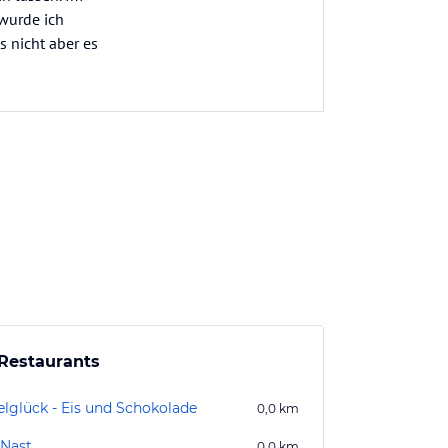
wurde ich
s nicht aber es
Restaurants
elglück - Eis und Schokolade
0,0
km
 Nast
0,0
km