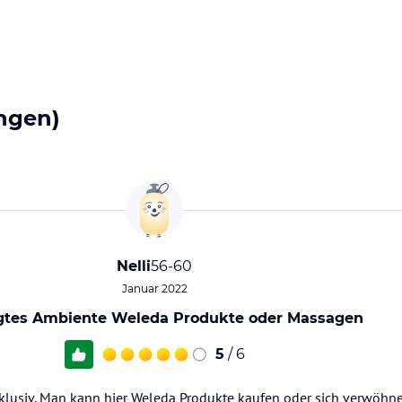
ngen)
Nelli
56-60
Januar 2022
gtes Ambiente Weleda Produkte oder Massagen
5
/ 6
lusiv. Man kann hier Weleda Produkte kaufen oder sich verwöhne