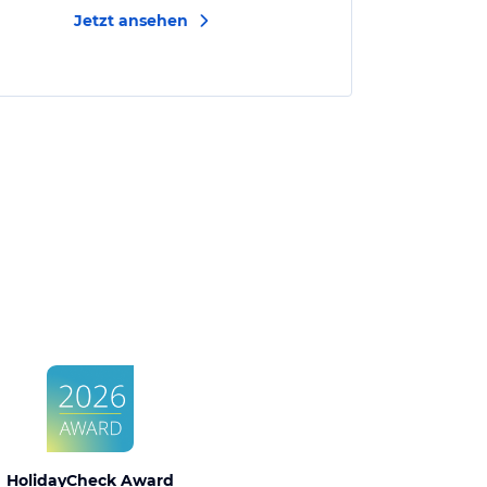
Jetzt ansehen
HolidayCheck Award