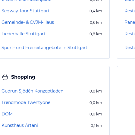
Segway Tour Stuttgart
Rest
0,4
km
Gemeinde- & CVJM-Haus
Pane
0,6
km
Liederhalle Stuttgart
Rest
0,8
km
Sport- und Freizeitangebote in Stuttgart
Rest
Shopping
Gudrun Sjödén Konzeptladen
0,0
km
Trendmode Twentyone
0,0
km
DOM
0,0
km
Kunsthaus Artani
0,1
km