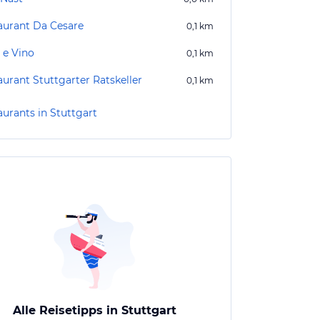
aurant Da Cesare
0,1
km
 e Vino
0,1
km
aurant Stuttgarter Ratskeller
0,1
km
aurants in Stuttgart
Alle Reisetipps in Stuttgart