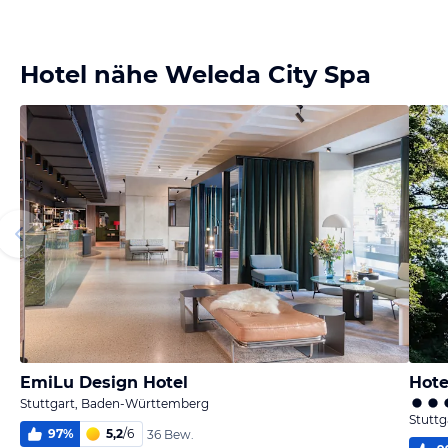
Hotel nähe Weleda City Spa
EmiLu Design Hotel
Hote
Stuttgart, Baden-Württemberg
Stutt
97
%
5,2
/
6
36 Bew.