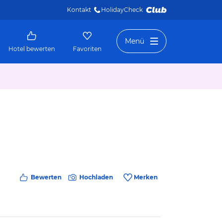
Kontakt
HolidayCheck 
Menü
Hotel bewerten
Favoriten
Bewerten
Hochladen
Merken