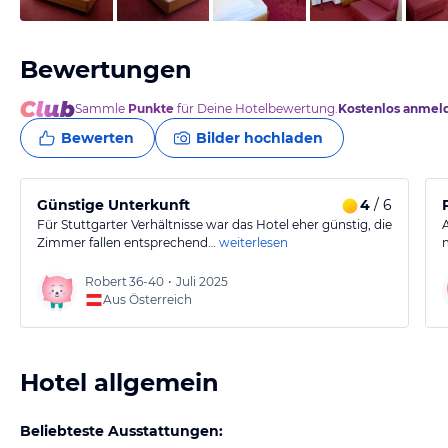
Bewertungen
Sammle
Punkte
für Deine Hotelbewertung.
Kostenlos anmel
Bewerten
Bilder hochladen
Günstige Unterkunft
4
/ 6
Für Stuttgarter Verhältnisse war das Hotel eher günstig, die
Zimmer fallen entsprechend…
weiterlesen
Robert
36-40
•
Juli 2025
Aus Österreich
Hotel allgemein
Beliebteste Ausstattungen: