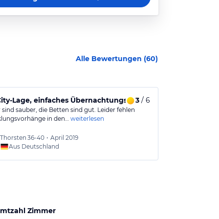
Alle Bewertungen (
60
)
ity-Lage, einfaches Übernachtungshotel
3
/ 6
Buchen das 
ind sauber, die Betten sind gut. Leider fehlen
Das Hotel war 
lungsvorhänge in den…
weiterlesen
sehr geräumig 
Thorsten
36-40
•
April 2019
Ute
51-
Aus Deutschland
Aus
mtzahl Zimmer