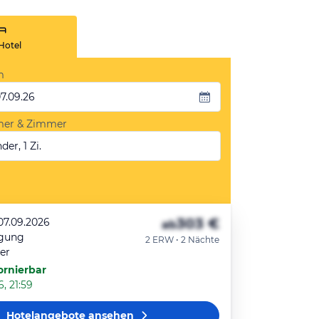
Hotel
m
07.09.26
mer & Zimmer
der, 1 Zi.
303 €
07.09.2026
ab
egung
2 ERW • 2 Nächte
er
ornierbar
, 21:59
Hotelangebote
ansehen