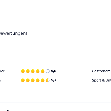
gebung finden Sie eine große Auswahl an
tionale Gerichte genießen können. Das
lft Ihnen bei der Reservierung eines Tisches.
ewertungen)
er aufgrund der zentralen Lage des Hotels haben
decken. Besichtigen Sie das Stuttgarter Schloss,
rch den Rosensteinpark. Die Möglichkeiten sind
mit Tipps und Informationen zur Seite.
ice
5,0
Gastronom
ohne Gewähr. Bitte lies vor der Buchung die
e
5,3
Sport & Un