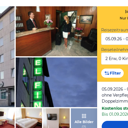
Nur 
Reisezeitrau
05.09.26 - 
Reiseteilneh
2 Erw, 0 Kin
von Booking.com
Filter
05.09.2026 - 
ohne Verpfl
Doppelzimm
Kostenlos st
Bis 01.09.2026
von Booking.com
Alle Bilder
(
7
)