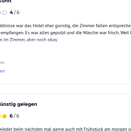
kunft
4
/ 6
hältnisse war das Hotel eher günstig, die Zimmer fallen entsprec
 empfangen. Es war alles geputzt und die Wäsche war frisch. Wei
rm im Zimmer, aber noch okay.
ten
len
günstig gelegen
6
/ 6
e wieder beim nächsten mal gerne auch mit Frühstück am morgen 