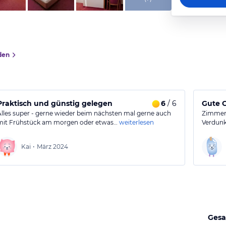
den
Praktisch und günstig gelegen
6
/ 6
Gute C
Alles super - gerne wieder beim nächsten mal gerne auch
Zimmer s
mit Frühstück am morgen oder etwas…
weiterlesen
Verdunk
Kai
•
März 2024
Gesa