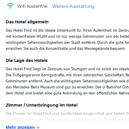
Wifi kostenfrei
Weitere Ausstattung
Das Hotel allgemein
Das Hotel Find ist die ideale Unterkunft für Ihren Aufenthalt im Zent
mit kostenfreiem WLAN und ist nur wenige Gehminuten von der bel
wichtigsten Sehenswürdigkeiten der Stadt entfernt. Durch die gute 
erreichen Sie auch die Konzerthalle und das Messegelände bequem.
Die Lage des Hotels
Das Hotel Find liegt im Zentrum von Stuttgart und ist somit ein idea
Die Fußgängerzone Königsstraße, mit ihren zahlreichen Geschäften, Re
Gehminuten entfernt. Auch die wichtigsten Sehenswürdigkeiten wie das
das Mercedes-Benz Museum sind gut zu erreichen. Der U-Bahnhof Öster
dem Hotel und bietet eine gute Anbindung an den öffentlichen Nahve
Zimmer / Unterbringung im Hotel
Die Zimmer im Hotel Find sind komfortabel eingerichtet und bieten I
Aufenthalt benötigen. Zur Ausstattung gehören ein Sat-TV und ein Sch
eigenes Bad mit einem Haartrockner. Hier können Sie sich nach eine
Mehr anzeigen