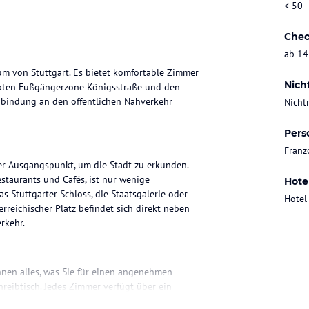
< 50
Chec
ab 14
rum von Stuttgart. Es bietet komfortable Zimmer
Nich
ebten Fußgängerzone Königsstraße und den
Anbindung an den öffentlichen Nahverkehr
Nicht
Pers
Franz
ler Ausgangspunkt, um die Stadt zu erkunden.
staurants und Cafés, ist nur wenige
Hote
 Stuttgarter Schloss, die Staatsgalerie oder
Hotel
reichischer Platz befindet sich direkt neben
rkehr.
hnen alles, was Sie für einen angenehmen
reibtisch. Jedes Zimmer verfügt über ein
m langen Tag in der Stadt entspannen und