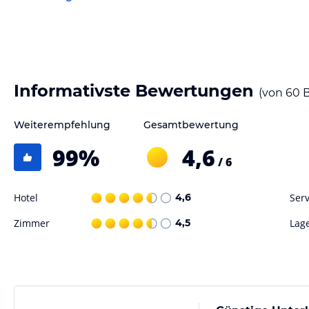
erholen.
Gastronomie im Hotel
Im Hotel Find wird Ihnen kein Restaurant angeboten. Aber in der Um
Restaurants und Cafés, in denen Sie lokale Spezialitäten und interna
freundliche Personal des Hotels gibt Ihnen gerne Empfehlungen und hi
Informativste Bewertungen
(von
60
B
Sport und Unterhaltung
Weiterempfehlung
Gesamtbewertung
Das Hotel Find bietet kein spezielles Sport- und Freizeitangebot. Ab
Sie die Möglichkeit, die zahlreichen Attraktionen von Stuttgart zu ent
99
%
4,6
/ 6
erkunden Sie die Staatsgalerie oder machen Sie einen Spaziergang du
vielfältig und das freundliche Personal des Hotels steht Ihnen gerne 
Hotel
4,6
Serv
Hinweis:
Verfasst von HolidayCheck mit Hilfe von KI. Alle Angaben 
Zimmer
4,5
Lag
verbindlichen
Angebotsdetails
des jeweiligen Veranstalters.