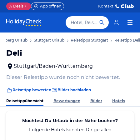
%
Deals
App öffnen
Kontakt
Hotel, Reiseziel
emberg Urlaub
Stuttgart Urlaub
Reisetipps Stuttgart
Reisetipp Deli
Deli
Stuttgart/Baden-Württemberg
Dieser Reisetipp wurde noch nicht bewertet.
Reisetipp bewerten
Bilder hochladen
Reisetippübersicht
Bewertungen
Bilder
Hotels
Möchtest Du Urlaub in der Nähe buchen?
Folgende Hotels könnten Dir gefallen