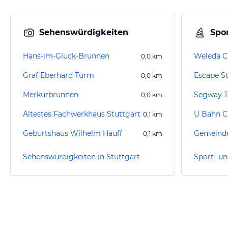
Sehenswürdigkeiten
Spor
Hans-im-Glück-Brunnen
Weleda C
0,0
km
Graf Eberhard Turm
Escape St
0,0
km
Merkurbrunnen
Segway T
0,0
km
Ältestes Fachwerkhaus Stuttgart
U Bahn C
0,1
km
Geburtshaus Wilhelm Hauff
Gemeinde
0,1
km
Sehenswürdigkeiten in Stuttgart