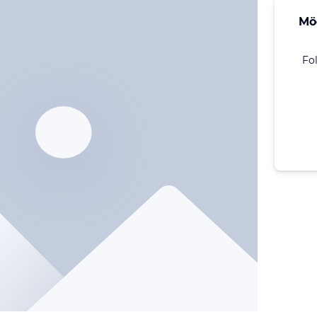
Mö
Fo