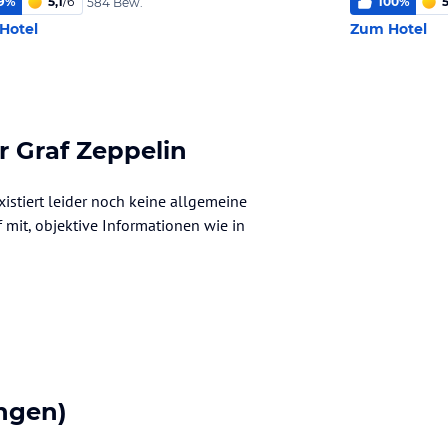
9
%
5,1
/
6
100
%
5
584 Bew.
Hotel
Zum Hotel
r Graf Zeppelin
istiert leider noch keine allgemeine
f mit, objektive Informationen wie in
ngen)