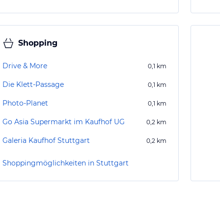
Shopping
Drive & More
0,1
km
Die Klett-Passage
0,1
km
Photo-Planet
0,1
km
Go Asia Supermarkt im Kaufhof UG
0,2
km
Galeria Kaufhof Stuttgart
0,2
km
Shoppingmöglichkeiten in Stuttgart