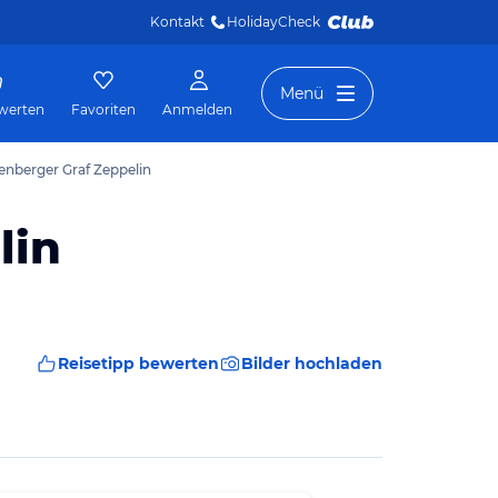
Kontakt
HolidayCheck 
Menü
werten
Favoriten
Anmelden
genberger Graf Zeppelin
lin
Reisetipp bewerten
Bilder hochladen