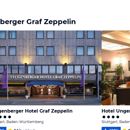
berger Graf Zeppelin
genberger Hotel Graf Zeppelin
Hotel Unge
gart, Baden-Württemberg
Stuttgart, Bad