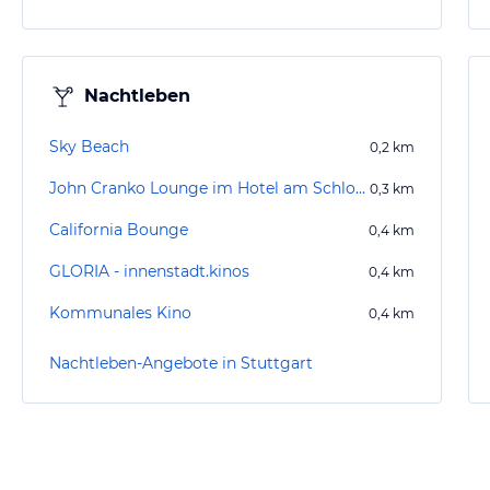
Nachtleben
Sky Beach
0,2
km
John Cranko Lounge im Hotel am Schloßgarten
0,3
km
California Bounge
0,4
km
GLORIA - innenstadt.kinos
0,4
km
Kommunales Kino
0,4
km
Nachtleben-Angebote in Stuttgart