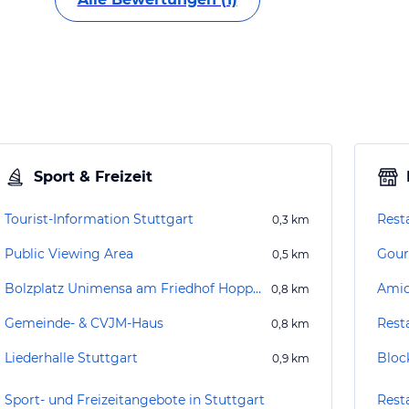
Sport & Freizeit
Tourist-Information Stuttgart
Rest
0,3
km
Public Viewing Area
Gour
0,5
km
Bolzplatz Unimensa am Friedhof Hoppenlau
Amic
0,8
km
Gemeinde- & CVJM-Haus
Rest
0,8
km
Liederhalle Stuttgart
Bloc
0,9
km
Sport- und Freizeitangebote in Stuttgart
Rest