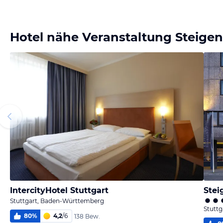
Hotel nähe Veranstaltung Steigen
IntercityHotel Stuttgart
Stei
Stuttgart, Baden-Württemberg
Stutt
80
%
4,2
/
6
138 Bew.