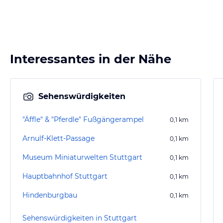
Interessantes in der Nähe
Sehenswürdigkeiten
"Äffle" & "Pferdle" Fußgängerampel
0,1
km
Arnulf-Klett-Passage
0,1
km
Museum Miniaturwelten Stuttgart
0,1
km
Hauptbahnhof Stuttgart
0,1
km
Hindenburgbau
0,1
km
Sehenswürdigkeiten in Stuttgart