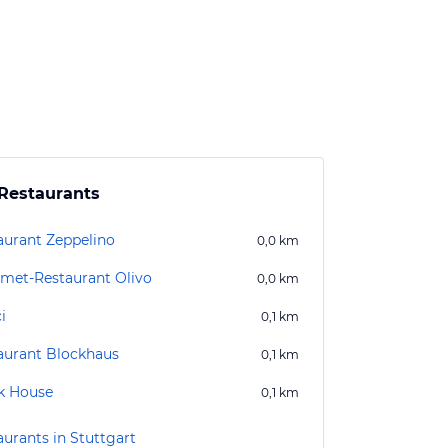
Restaurants
aurant Zeppelino
0,0
km
met-Restaurant Olivo
0,0
km
i
0,1
km
aurant Blockhaus
0,1
km
k House
0,1
km
aurants in Stuttgart