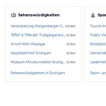
Sehenswürdigkeiten
Spor
Veranstaltung Steigenberger Graf Zeppelin
Tourist-I
0,0
km
"Äffle" & "Pferdle" Fußgängerampel
Public Vi
0,1
km
Arnulf-Klett-Passage
0,1
km
Hauptbahnhof Stuttgart
Gemeinde
0,1
km
Museum Miniaturwelten Stuttgart
Liederhal
0,1
km
Sehenswürdigkeiten in Stuttgart