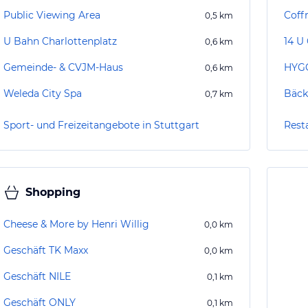
Public Viewing Area
Coff
0,5
km
U Bahn Charlottenplatz
14 U
0,6
km
Gemeinde- & CVJM-Haus
HYGG
0,6
km
Weleda City Spa
Bäck
0,7
km
Sport- und Freizeitangebote in Stuttgart
Rest
Shopping
Cheese & More by Henri Willig
0,0
km
Geschäft TK Maxx
0,0
km
Geschäft NILE
0,1
km
Geschäft ONLY
0,1
km