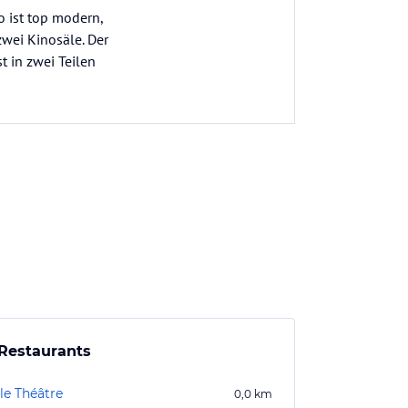
 ist top modern,
wei Kinosäle. Der
st in zwei Teilen
Restaurants
le Théâtre
0,0
km