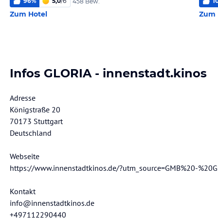
96
%
5,0
/
6
1
458 Bew.
Zum Hotel
Zum 
Infos GLORIA - innenstadt.kinos
Adresse
Königstraße 20
70173 Stuttgart
Deutschland
Webseite
https://www.innenstadtkinos.de/?utm_source=GMB%20-%2
Kontakt
info@innenstadtkinos.de
+497112290440