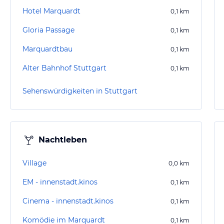
Hotel Marquardt
0,1
km
Gloria Passage
0,1
km
Marquardtbau
0,1
km
Alter Bahnhof Stuttgart
0,1
km
Sehenswürdigkeiten in Stuttgart
Nachtleben
Village
0,0
km
EM - innenstadt.kinos
0,1
km
Cinema - innenstadt.kinos
0,1
km
Komödie im Marquardt
0,1
km