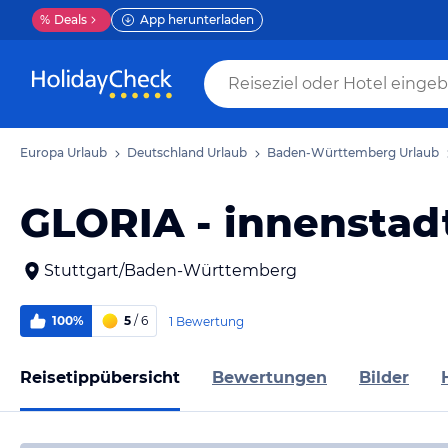
%
Deals
App herunterladen
Europa Urlaub
Deutschland Urlaub
Baden-Württemberg Urlaub
GLORIA - innenstad
Stuttgart/Baden-Württemberg
100%
5
/ 6
1 Bewertung
Reisetippübersicht
Bewertungen
Bilder