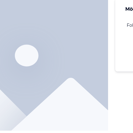
Mö
Fo