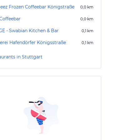
reez Frozen Coffeebar Königstraße
0,0
km
 Coffeebar
0,0
km
E - Swabian Kitchen & Bar
0,1
km
erei Hafendörfer Königsstraße
0,1
km
aurants in Stuttgart