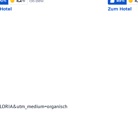
00
%
5,2
/
6
89
%
5,
156 Bew.
Hotel
Zum Hotel
0GLORIA&utm_medium=organisch