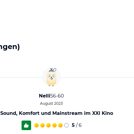
ngen)
Nelli
56-60
August 2023
 Sound, Komfort und Mainstream im XXl Kino
5
/ 6