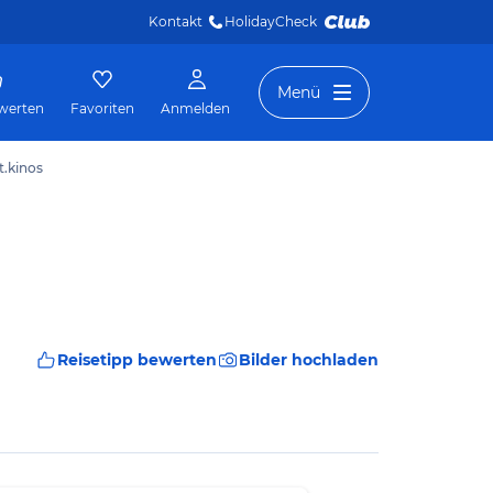
Kontakt
HolidayCheck 
Menü
werten
Favoriten
Anmelden
t.kinos
Reisetipp bewerten
Bilder hochladen