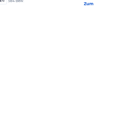
1
/
6
584 Bew.
Zum Hotel