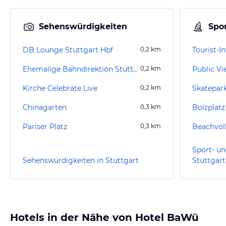
Sehenswürdigkeiten
Spor
DB Lounge Stuttgart Hbf
0,2
km
Tourist-I
Ehemalige Bahndirektion Stuttgart
0,2
km
Public Vi
Kirche Celebrate Live
0,2
km
Skatepar
Chinagarten
0,3
km
Bolzplatz
Pariser Platz
0,3
km
Sport- un
Sehenswürdigkeiten in Stuttgart
Stuttgart
Hotels in der Nähe von Hotel BaWü