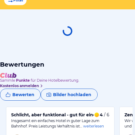
Filter
Bewertungen
Sammle
Punkte
für Deine Hotelbewertung.
Kostenlos anmelden
Bewerten
Bilder hochladen
Schlicht, aber funktional - gut für einen kurzen Besuch.
4
/ 6
Zent
Insgesamt ein einfaches Hotel in guter Lage zum
Wir w
Bahnhof. Preis Leistungs Verhältnis ist…
weiterlesen
und w