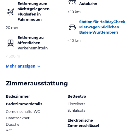
Entfernung zum
Autobahn
nächstgelegenen
< 10 km
Flughafen in
Fahrminuten
Station für HolidayCheck
Mietwagen Südlichen
20 min
Baden-Württemberg
Entfernung zu
< 10 km
öffentlichen
Verkehrsmitteln
< 500 m
Mehr anzeigen
Zimmerausstattung
Badezimmer
Bettentyp
Badezimmerdetails
Einzelbett
Schlafsofa
Gemeinschafts-WC
Haartrockner
Elektronische
Dusche
Zimmerschlüssel
WC