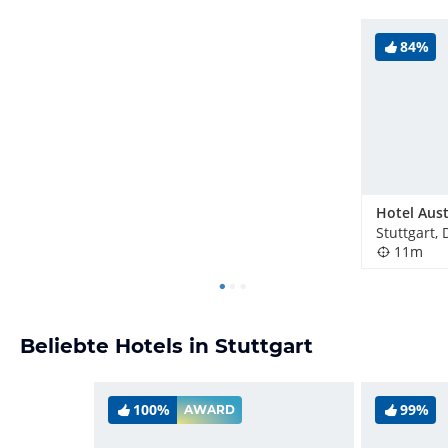
84%
Stuttgart,
11m
Beliebte Hotels in Stuttgart
100%
99%
AWARD