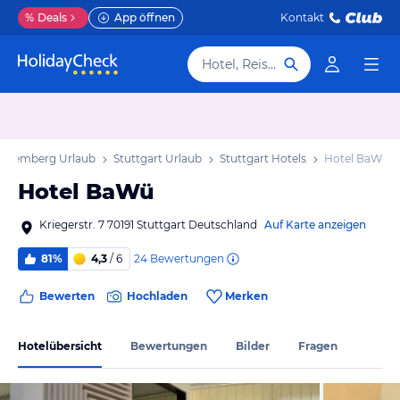
%
Deals
App öffnen
Kontakt
Hotel, Reiseziel
ttemberg Urlaub
Stuttgart Urlaub
Stuttgart Hotels
Hotel BaWü
Hotel BaWü
Kriegerstr. 7 70191 Stuttgart Deutschland
Auf Karte anzeigen
24
Bewertungen
81%
4,3
/ 6
Bewerten
Hochladen
Merken
Hotelübersicht
Bewertungen
Bilder
Fragen