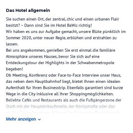
Das Hotel allgemein
Sie suchen einen Ort, der zentral, chic und einen urbanen Flair
besitzt? – Dann sind Sie im Hotel BaWü richtig!
Wir haben es uns zur Aufgabe gemacht, unsere Blüte pünktlich im
Sommer 2020, unter neuer Regie, erblühen und erstrahlen zu
lassen.
Bei uns angekommen, genießen Sie erst einmal die familiäre
Atmosphäre unseres Hauses, bevor Sie sich auf eine
Entdeckungstour der Highlights in der Schwabenmetropole
begeben!
Ob Meeting, Konferenz oder Face-to-Face Interview unser Haus,
das neben dem Hauptbahnhof liegt, bietet Ihnen einen idealen
Aufenthalt für Ihren Businesstrip. Ebenfalls garantiert sind kurze
Wege in die City inklusive all Ihrer Shoppingmöglichkeiten.
Beliebte Cafés und Restaurants als auch die Fußgängerzone der
Stadt mit der Haupteinkaufsmeile, der Königstraße oder das
größte Einkaufszentrum „Milaneo“ im Südwesten Deutschlands
erreichen Sie in nur wenigen Schritten.
Mehr anzeigen
Kulturinteressierte können die vielen Sehenswürdigkeiten, die nur
wenige hundert Meter von unserer Unterkunft entfernt sind,