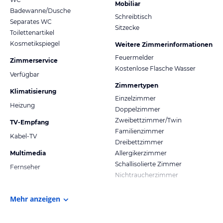
Mobiliar
Badewanne/Dusche
Schreibtisch
Separates WC
Sitzecke
Toilettenartikel
Kosmetikspiegel
Weitere Zimmerinformationen
Feuermelder
Zimmerservice
Kostenlose Flasche Wasser
Verfügbar
Zimmertypen
Klimatisierung
Einzelzimmer
Heizung
Doppelzimmer
Zweibettzimmer/Twin
TV-Empfang
Familienzimmer
Kabel-TV
Dreibettzimmer
Multimedia
Allergikerzimmer
Schallisolierte Zimmer
Fernseher
Nichtraucherzimmer
Mehr anzeigen