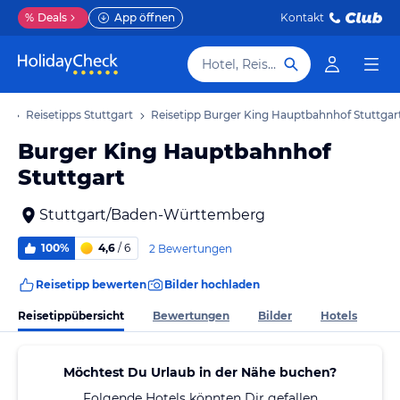
%
Deals
App öffnen
Kontakt
Hotel, Reiseziel
ub
Reisetipps Stuttgart
Reisetipp Burger King Hauptbahnhof Stuttgar
Burger King Hauptbahnhof
Stuttgart
Stuttgart/Baden-Württemberg
100%
4,6
/ 6
2 Bewertungen
Reisetipp bewerten
Bilder hochladen
Reisetippübersicht
Bewertungen
Bilder
Hotels
Möchtest Du Urlaub in der Nähe buchen?
Folgende Hotels könnten Dir gefallen