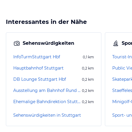
Interessantes in der Nähe
Sehenswürdigkeiten
Spor
InfoTurmStuttgart Hbf
Tourist-I
0,1
km
Hauptbahnhof Stuttgart
Public Vi
0,2
km
DB Lounge Stuttgart Hbf
Skatepar
0,2
km
Ausstellung am Bahnhof Rund um Stuttgart 21 Projekt
Staeffele
0,2
km
Ehemalige Bahndirektion Stuttgart
Minigolf
0,2
km
Sehenswürdigkeiten in Stuttgart