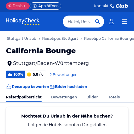
%
Deals
App öffnen
Kontakt
Hotel, Reiseziel
b
Stuttgart Urlaub
Reisetipps Stuttgart
Reisetipp California Bounge
California Bounge
Stuttgart/Baden-Württemberg
100%
5,8
/ 6
2 Bewertungen
Reisetipp bewerten
Bilder hochladen
Reisetippübersicht
Bewertungen
Bilder
Hotels
Möchtest Du Urlaub in der Nähe buchen?
Folgende Hotels könnten Dir gefallen