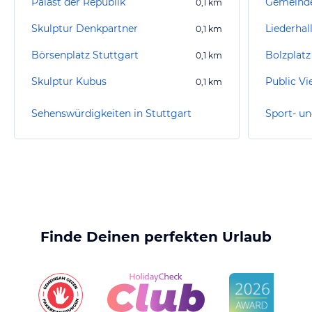
Palast der Republik
Gemeinde
0,1
km
Skulptur Denkpartner
Liederhal
0,1
km
Börsenplatz Stuttgart
0,1
km
Skulptur Kubus
Public Vi
0,1
km
Sehenswürdigkeiten in Stuttgart
Finde Deinen perfekten Urlaub