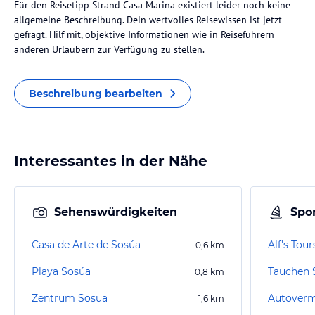
Für den Reisetipp Strand Casa Marina existiert leider noch keine
allgemeine Beschreibung. Dein wertvolles Reisewissen ist jetzt
gefragt. Hilf mit, objektive Informationen wie in Reiseführern
anderen Urlaubern zur Verfügung zu stellen.
Beschreibung bearbeiten
Interessantes in der Nähe
Sehenswürdigkeiten
Spor
Casa de Arte de Sosúa
Alf's Tour
0,6
km
Playa Sosúa
Tauchen 
0,8
km
Zentrum Sosua
Autoverm
1,6
km