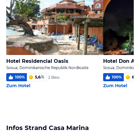
Hotel Residencial Oasis
Hotel Don An
Sosua, Dominikanische Republik Nordküste
Sosua, Dominikani
100
%
5,6
/
6
100
%
6,0
/
2 Bew.
Zum Hotel
Zum Hotel
Infos Strand Casa Marina