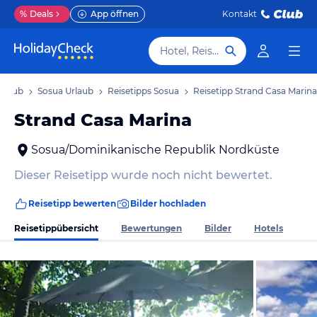
%
Deals
App öffnen
Kontakt
Hotel, Reiseziel
rlaub
Sosua Urlaub
Reisetipps Sosua
Reisetipp Strand Casa Marina
Strand Casa Marina
Sosua/Dominikanische Republik Nordküste
Dieser Reisetipp wurde noch nicht bewertet.
Reisetipp bewerten
Bilder hochladen
Reisetippübersicht
Bewertungen
Bilder
Hotels