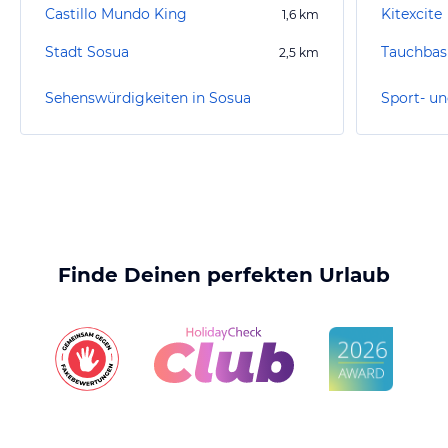
Castillo Mundo King
Kitexcite
1,6
km
Stadt Sosua
Tauchbasi
2,5
km
Sehenswürdigkeiten in Sosua
Sport- un
Finde Deinen perfekten Urlaub