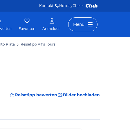
Kontakt
HolidayCheck 
Menü
werten
Favoriten
Anmelden
rto Plata
Reisetipp Alf's Tours
Reisetipp bewerten
Bilder hochladen