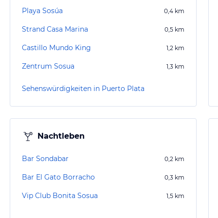
Playa Sosúa
0,4
km
Strand Casa Marina
0,5
km
Castillo Mundo King
1,2
km
Zentrum Sosua
1,3
km
Sehenswürdigkeiten in Puerto Plata
Nachtleben
Bar Sondabar
0,2
km
Bar El Gato Borracho
0,3
km
Vip Club Bonita Sosua
1,5
km