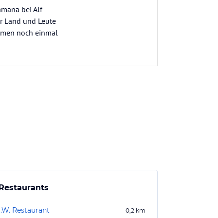
amana bei Alf
er Land und Leute
kommen noch einmal
Restaurants
O.W. Restaurant
0,2
km