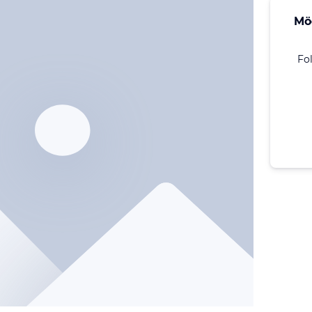
Mö
Fo