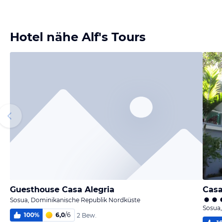
Hotel nähe Alf's Tours
Guesthouse Casa Alegria
Casa
Sosua, Dominikanische Republik Nordküste
Sosua
100
%
6,0
/
6
2 Bew.