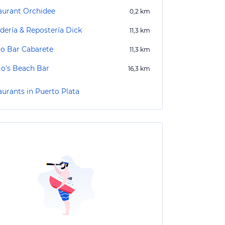
aurant Orchidee
0,2
km
dería & Repostería Dick
11,3
km
to Bar Cabarete
11,3
km
o's Beach Bar
16,3
km
aurants in Puerto Plata