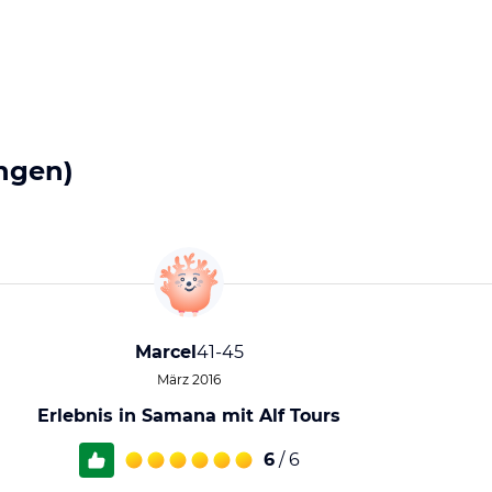
ngen)
Marcel
41-45
März 2016
Erlebnis in Samana mit Alf Tours
6
/ 6