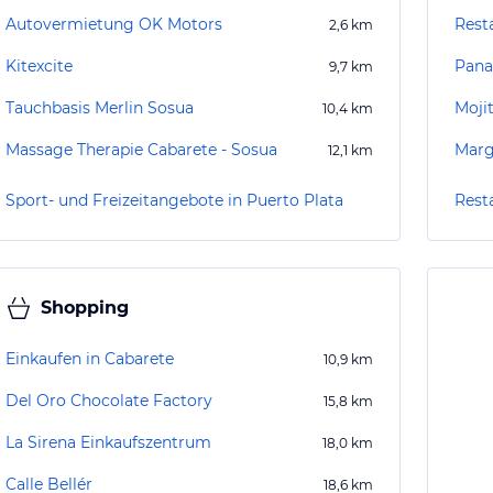
Autovermietung OK Motors
Rest
2,6
km
Kitexcite
Pana
9,7
km
Tauchbasis Merlin Sosua
Moji
10,4
km
Massage Therapie Cabarete - Sosua
Marg
12,1
km
Sport- und Freizeitangebote in Puerto Plata
Rest
Shopping
Einkaufen in Cabarete
10,9
km
Del Oro Chocolate Factory
15,8
km
La Sirena Einkaufszentrum
18,0
km
Calle Bellér
18,6
km