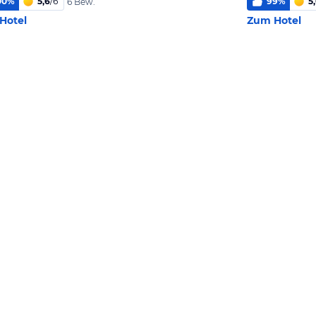
00
%
5,6
/
6
99
%
5
6 Bew.
Hotel
Zum Hotel