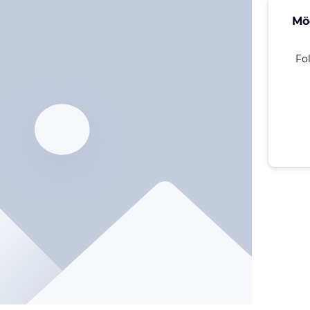
Mö
Fo