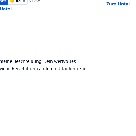
00
%
5,4
/
6
3 Bew.
Zum Hotel
Hotel
gemeine Beschreibung. Dein wertvolles
n wie in Reiseführern anderen Urlaubern zur