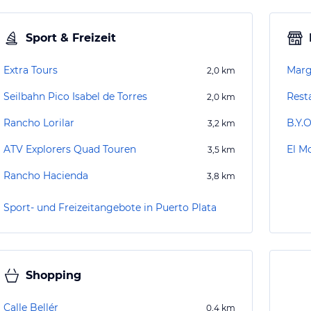
Sport & Freizeit
Extra Tours
Marg
2,0
km
Seilbahn Pico Isabel de Torres
Rest
2,0
km
Rancho Lorilar
B.Y.
3,2
km
ATV Explorers Quad Touren
El M
3,5
km
Rancho Hacienda
3,8
km
Sport- und Freizeitangebote in Puerto Plata
Shopping
Calle Bellér
0,4
km