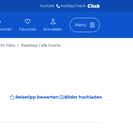
Kontakt
HolidayCheck 
Menü
werten
Favoriten
Anmelden
rto Plata
Reisetipp Calle Duarte
Reisetipp bewerten
Bilder hochladen