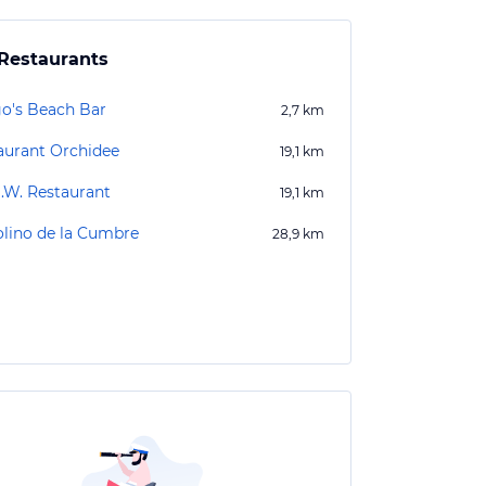
Restaurants
o's Beach Bar
2,7
km
aurant Orchidee
19,1
km
O.W. Restaurant
19,1
km
olino de la Cumbre
28,9
km