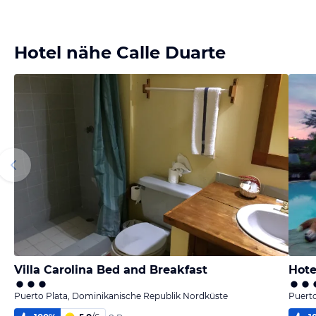
Hotel nähe Calle Duarte
Villa Carolina Bed and Breakfast
Hote
Puerto Plata, Dominikanische Republik Nordküste
Puerto