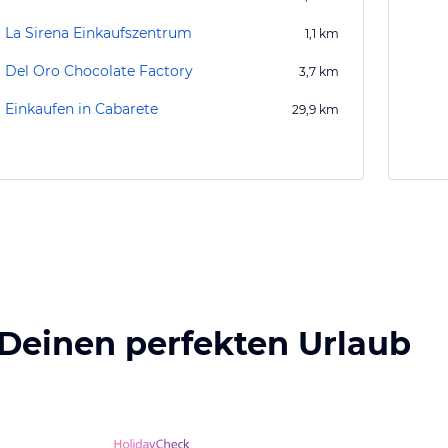
La Sirena Einkaufszentrum
1,1
km
Del Oro Chocolate Factory
3,7
km
Einkaufen in Cabarete
29,9
km
 Deinen perfekten Urlaub