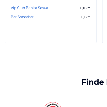
Vip Club Bonita Sosua
19,0
km
Bar Sondabar
19,1
km
Finde