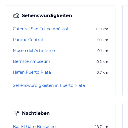
Sehenswürdigkeiten
Catedral San Felipe Apóstol
0,0
km
Parque Central
0,1
km
Museo del Arte Taíno
0,1
km
Bernsteinmuseum
0,2
km
Hafen Puerto Plata
0,7
km
Sehenswürdigkeiten in Puerto Plata
Nachtleben
Bar El Gato Borracho
18,7
km