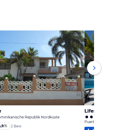
e
ominikanische Republik Nordküste
Puerto Plata, Dominikani
4,9
/
6
2 Bew.