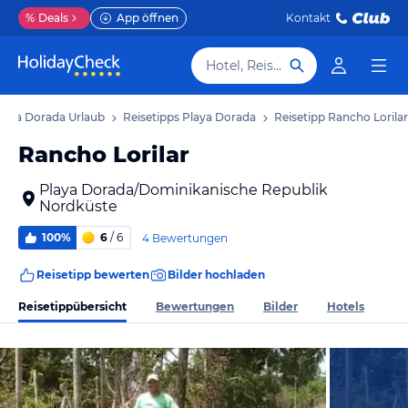
%
Deals
App öffnen
Kontakt
Hotel, Reiseziel
laya Dorada Urlaub
Reisetipps Playa Dorada
Reisetipp Rancho Lorilar
Rancho Lorilar
Playa Dorada/Dominikanische Republik
Nordküste
100%
6
/ 6
4 Bewertungen
Reisetipp bewerten
Bilder hochladen
Reisetippübersicht
Bewertungen
Bilder
Hotels