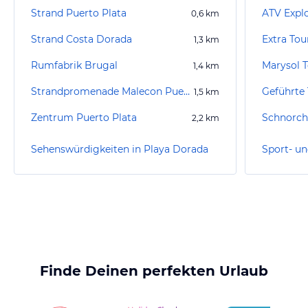
Strand Puerto Plata
ATV Expl
0,6
km
Strand Costa Dorada
Extra Tou
1,3
km
Rumfabrik Brugal
Marysol 
1,4
km
Strandpromenade Malecon Puerto Plata
1,5
km
Zentrum Puerto Plata
Schnorch
2,2
km
Sehenswürdigkeiten in Playa Dorada
Finde Deinen perfekten Urlaub