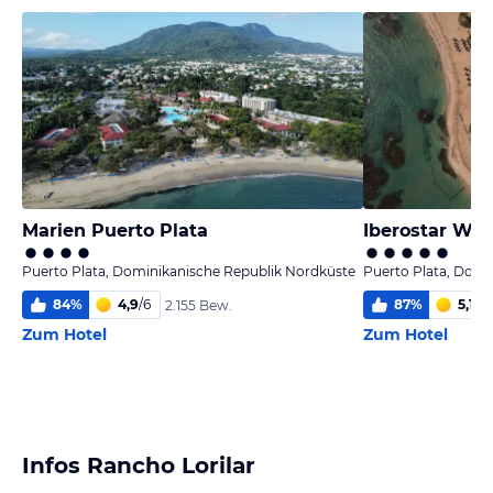
Marien Puerto Plata
Iberostar Wa
Puerto Plata, Dominikanische Republik Nordküste
Puerto Plata, Domi
84
%
4,9
/
6
87
%
5,1
/
6
2.155 Bew.
Zum Hotel
Zum Hotel
Infos Rancho Lorilar