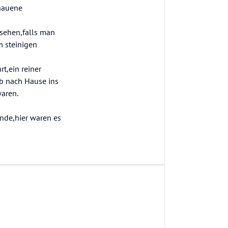
hauene
 sehen,falls man
m steinigen
t,ein reiner
Ab nach Hause ins
waren.
nde,hier waren es