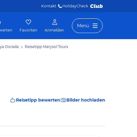
Kontakt
HolidayCheck 
Menü
werten
Favoriten
Anmelden
aya Dorada
Reisetipp Marysol Tours
Reisetipp bewerten
Bilder hochladen