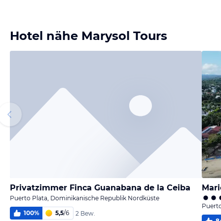
Bild
Bild
Bild
Bild
melden
melden
melden
melden
von Reiner
von Reiner
von Reiner
von Reiner
Hotel nähe Marysol Tours
Privatzimmer Finca Guanabana de la Ceiba
Mari
Puerto Plata, Dominikanische Republik Nordküste
Puerto
100
%
5,5
/
6
2 Bew.
8