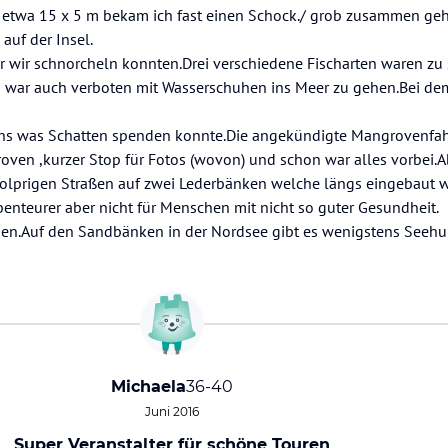
 etwa 15 x 5 m bekam ich fast einen Schock./ grob zusammen ge
auf der Insel.
 wir schnorcheln konnten.Drei verschiedene Fischarten waren zu
s war auch verboten mit Wasserschuhen ins Meer zu gehen.Bei de
hs was Schatten spenden konnte.Die angekündigte Mangrovenfahr
roven ,kurzer Stop für Fotos (wovon) und schon war alles vorbei.
holprigen Straßen auf zwei Lederbänken welche längs eingebaut 
Abenteurer aber nicht für Menschen mit nicht so guter Gesundheit.
chen.Auf den Sandbänken in der Nordsee gibt es wenigstens Seehu
Michaela
36-40
Juni 2016
Super Veranstalter für schöne Touren