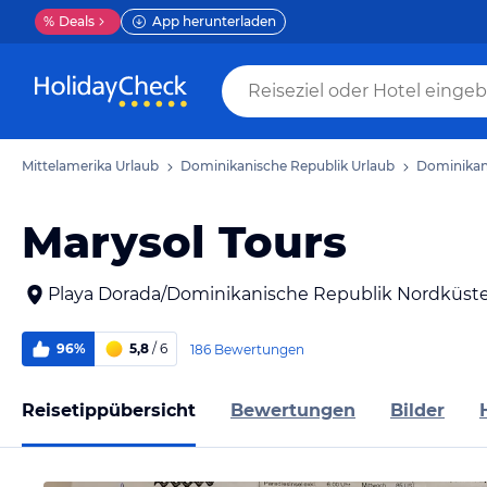
%
Deals
App herunterladen
Mittelamerika Urlaub
Dominikanische Republik Urlaub
Dominikan
Marysol Tours
Playa Dorada/Dominikanische Republik Nordküst
96%
5,8
/ 6
186 Bewertungen
Reisetippübersicht
Bewertungen
Bilder