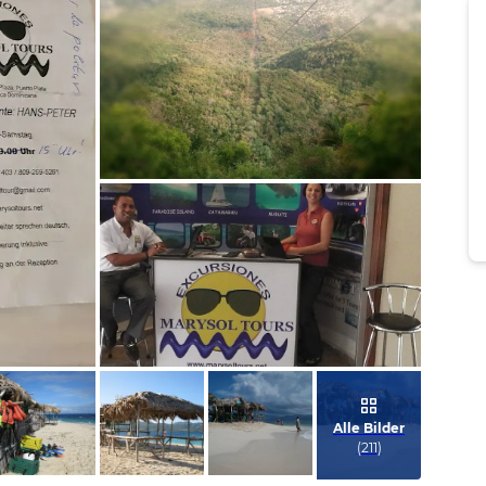
Bild melden
von Karsten
Bild melden
von Claudia & Steffen
Alle Bilder
(
211
)