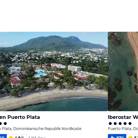
Bild
Bild
Bild
melden
melden
melden
von Reiner
von Reiner
von Herbert
en Puerto Plata
Iberostar 
 Plata, Dominikanische Republik Nordküste
Puerto Plata, D
4
%
4,9
/
6
87
%
5,