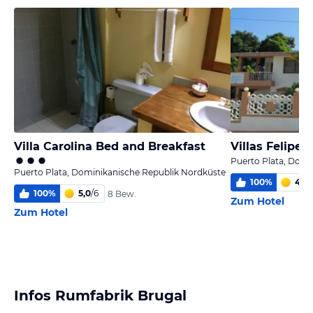
Villa Carolina Bed and Breakfast
Villas Felipe
Puerto Plata, Domi
Puerto Plata, Dominikanische Republik Nordküste
100
%
4,9
/
100
%
5,0
/
6
8 Bew.
Zum Hotel
Zum Hotel
Infos Rumfabrik Brugal