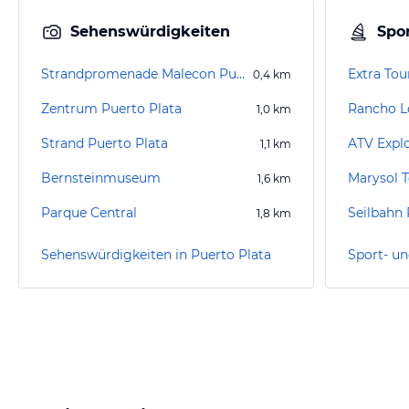
Sehenswürdigkeiten
Spor
Strandpromenade Malecon Puerto Plata
Extra Tou
0,4
km
Zentrum Puerto Plata
Rancho Lo
1,0
km
Strand Puerto Plata
ATV Expl
1,1
km
Bernsteinmuseum
Marysol 
1,6
km
Parque Central
Seilbahn 
1,8
km
Sehenswürdigkeiten in Puerto Plata