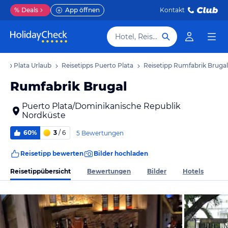
%
Deals
App öffnen
Kontakt
Hotel, Reiseziel
erto Plata Urlaub
Reisetipps Puerto Plata
Reisetipp Rumfabrik Brugal
Rumfabrik Brugal
Puerto Plata/Dominikanische Republik
Nordküste
60%
3
/ 6
5 Bewertungen
Reisetipp bewerten
Bilder hochladen
Reisetippübersicht
Bewertungen
Bilder
Hotels