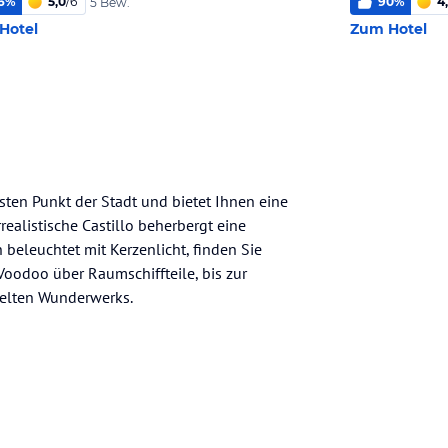
6
%
5,0
/
6
90
%
4
5 Bew.
Hotel
Zum Hotel
ten Punkt der Stadt und bietet Ihnen eine
realistische Castillo beherbergt eine
 beleuchtet mit Kerzenlicht, finden Sie
odoo über Raumschiffteile, bis zur
ielten Wunderwerks.