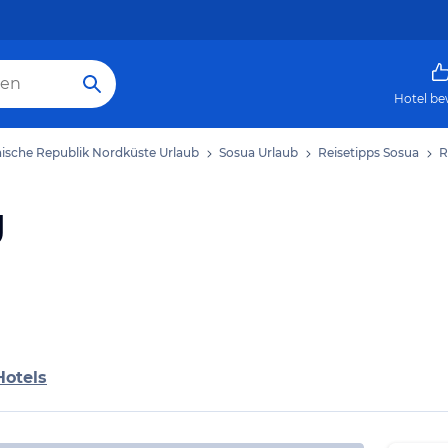
Hotel be
ische Republik Nordküste Urlaub
Sosua Urlaub
Reisetipps Sosua
R
g
Hotels