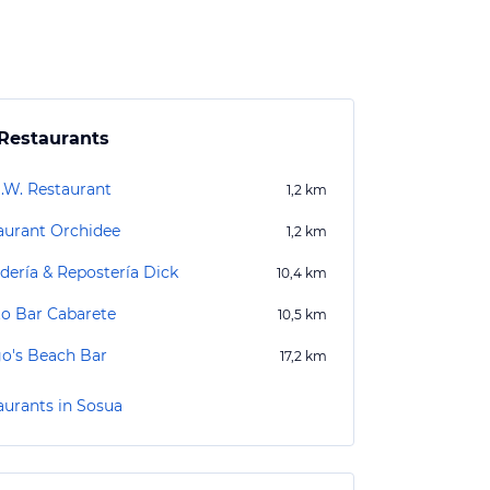
Restaurants
O.W. Restaurant
1,2
km
aurant Orchidee
1,2
km
dería & Repostería Dick
10,4
km
to Bar Cabarete
10,5
km
o's Beach Bar
17,2
km
aurants in Sosua