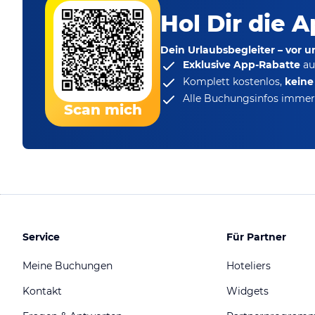
Hol Dir die A
Dein Urlaubsbegleiter – vor 
Exklusive App-Rabatte
au
Komplett kostenlos,
kein
Alle Buchungsinfos immer 
Scan mich
Service
Für Partner
Meine Buchungen
Hoteliers
Kontakt
Widgets