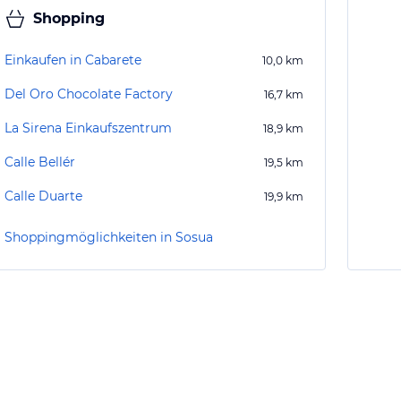
Shopping
Einkaufen in Cabarete
10,0
km
Del Oro Chocolate Factory
16,7
km
La Sirena Einkaufszentrum
18,9
km
Calle Bellér
19,5
km
Calle Duarte
19,9
km
Shoppingmöglichkeiten in Sosua