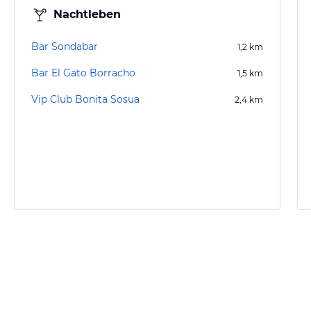
Nachtleben
Bar Sondabar
1,2
km
Bar El Gato Borracho
1,5
km
Vip Club Bonita Sosua
2,4
km