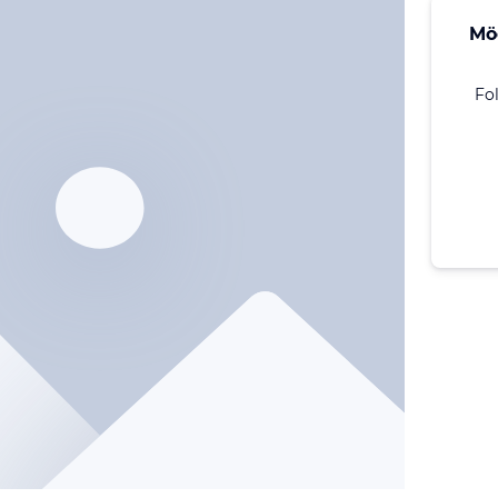
Mö
Fo