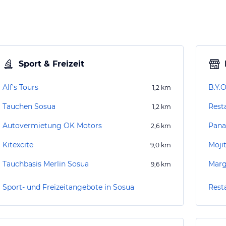
Sport & Freizeit
Alf's Tours
B.Y.
1,2
km
Tauchen Sosua
Rest
1,2
km
Autovermietung OK Motors
Pana
2,6
km
Kitexcite
Moji
9,0
km
Tauchbasis Merlin Sosua
Marg
9,6
km
Sport- und Freizeitangebote in Sosua
Rest