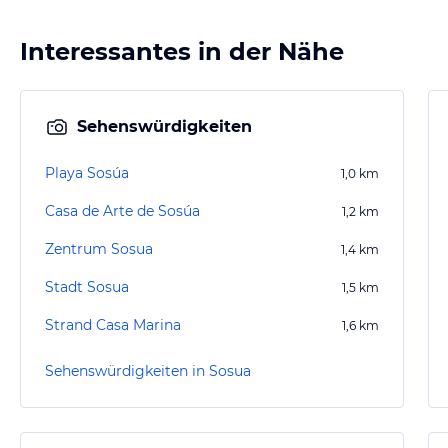
Interessantes in der Nähe
Sehenswürdigkeiten
Playa Sosúa
1,0
km
Casa de Arte de Sosúa
1,2
km
Zentrum Sosua
1,4
km
Stadt Sosua
1,5
km
Strand Casa Marina
1,6
km
Sehenswürdigkeiten in Sosua