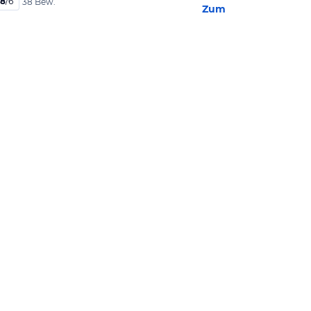
,8
/
6
38 Bew.
Zum Hotel