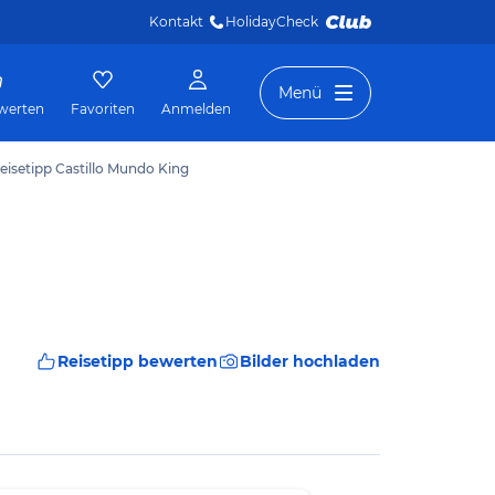
Kontakt
HolidayCheck 
Menü
werten
Favoriten
Anmelden
eisetipp Castillo Mundo King
Reisetipp bewerten
Bilder hochladen