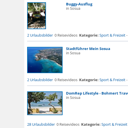
Buggy-Ausflug
in Sosua
2 Urlaubsbilder
0 Reisevideos
Kategorie:
Sport & Freizeit
Stadtführer Mein Sosua
in Sosua
2 Urlaubsbilder
0 Reisevideos
Kategorie:
Sport & Freizeit
DomRep Lifestyle - Bohmert Trave
in Sosua
28 Urlaubsbilder
0 Reisevideos
Kategorie:
Sport & Freizeit