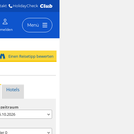
takt
HolidayCheck 
Menü
melden
Einen Reisetipp bewerten
Hotels
ezeitraum
05.10.2026
der
0