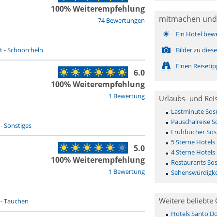
100% Weiterempfehlung
mitmachen und
74 Bewertungen
Ein Hotel bew
t
-
Schnorcheln
Bilder zu die
Einen Reiseti
6.0
100% Weiterempfehlung
1 Bewertung
Urlaubs- und Rei
Lastminute Sos
Pauschalreise S
-
Sonstiges
Frühbucher Sos
5 Sterne Hotels
5.0
4 Sterne Hotels
100% Weiterempfehlung
Restaurants So
1 Bewertung
Sehenswürdigke
Weitere beliebte 
-
Tauchen
Hotels Santo D