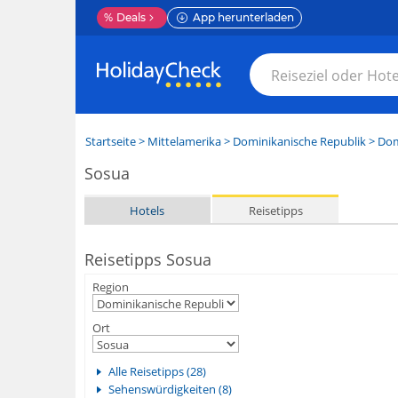
%
Deals
App herunterladen
Startseite
>
Mittelamerika
>
Dominikanische Republik
>
Dom
Sosua
Hotels
Reisetipps
Reisetipps Sosua
Region
Ort
Alle Reisetipps (28)
Sehenswürdigkeiten (8)