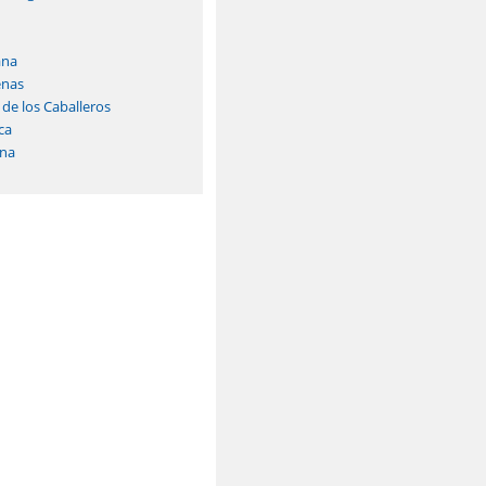
ana
enas
 de los Caballeros
ca
na