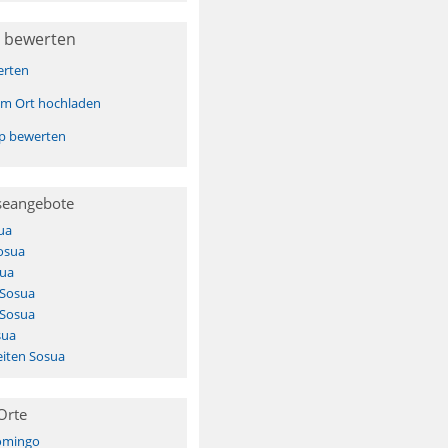
 bewerten
erten
sem Ort hochladen
pp bewerten
seangebote
ua
osua
ua
 Sosua
 Sosua
sua
iten Sosua
Orte
omingo