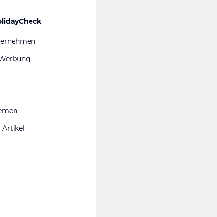
olidayCheck
ternehmen
 Werbung
hemen
 Artikel