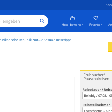
Kon
Hotel bewerten
Favoriten
An
inikanische Republik Nor...
>
Sosua
> Reisetipps
Frühbucher/
Pauschalreisen
Reisedauer / Reis
Beliebig / 07.08. - 
Reiseteilnehmer
Erwachsene
2
, Kin