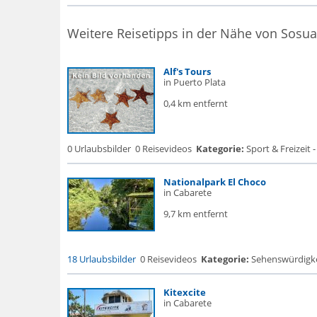
Weitere Reisetipps in der Nähe von Sosua
Alf's Tours
in Puerto Plata
0,4 km entfernt
0 Urlaubsbilder
0 Reisevideos
Kategorie:
Sport & Freizeit 
Nationalpark El Choco
in Cabarete
9,7 km entfernt
18 Urlaubsbilder
0 Reisevideos
Kategorie:
Sehenswürdigke..
Kitexcite
in Cabarete