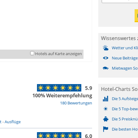
Wissenswertes 
Wetter und Kl
Hotels auf Karte anzeigen
Neue Beiträge
Mietwagen So
5.9
Hotel-Charts S
100% Weiterempfehlung
Die 5 Aufsteig
180 Bewertungen
Die 5 Top-bew
Die 5 Preisknü
t
-
Ausflüge
Die besten Ho
6.0