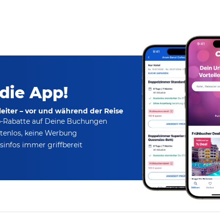
 die App!
eiter – vor und während der Reise
p-Rabatte
auf Deine Buchungen
tenlos,
keine Werbung
infos immer griffbereit