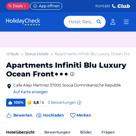
%
Deals
App öffnen
Kontakt
Hotel, Reiseziel
sua Urlaub
Sosua Hotels
Apartments Infiniti Blu Luxury Ocean Front
Apartments Infiniti Blu Luxury
Ocean Front
Calle Alejo Martinez 57000 Sosúa Dominikanische Republik
Auf Karte anzeigen
3
Bewertungen
100%
5,8
/ 6
Bewerten
Hochladen
Merken
Hotelübersicht
Bewertungen
Bilder
Fragen