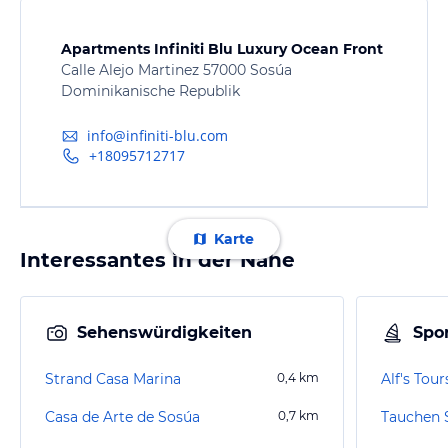
Apartments Infiniti Blu Luxury Ocean Front
Calle Alejo Martinez 57000 Sosúa
Dominikanische Republik
info@infiniti-blu.com
+18095712717
Karte
Interessantes in der Nähe
Sehenswürdigkeiten
Spor
Strand Casa Marina
0,4
km
Alf's Tour
Casa de Arte de Sosúa
0,7
km
Tauchen 