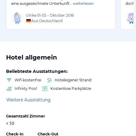
eine ausgezeichnete Unterkunft…
weiterlesen
doch 
Ulrike
51-55
•
Oktober 2016
Aus Deutschland
Hotel allgemein
Beliebteste Ausstattungen:
Wifi kostenfrei
Hoteleigener Strand
Infinity Pool
Kostenlose Parkplätze
Weitere Ausstattung
Gesamtzahl Zimmer
< 50
Check-In
Check-Out