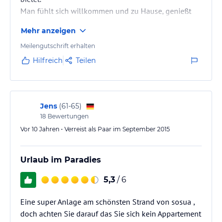
Man fühlt sich willkommen und zu Hause, genießt
einen hohen Standart und Komfort und hat
Mehr anzeigen
ausreichend Platz.
Meilengutschrift erhalten
Hilfreich
Teilen
Jens
(
61-65
)
18
Bewertungen
Vor 10 Jahren • Verreist als Paar im September 2015
Urlaub im Paradies
5,3
/ 6
Eine super Anlage am schönsten Strand von sosua ,
doch achten Sie darauf das Sie sich kein Appartement