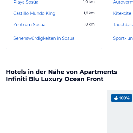
Playa Sosúa
1,0
km
Autoverm
Castillo Mundo King
1,6
km
Kitexcite
Zentrum Sosua
1,8
km
Tauchbasi
Sehenswürdigkeiten in Sosua
Sport- un
Hotels in der Nähe von Apartments
Infiniti Blu Luxury Ocean Front
100%