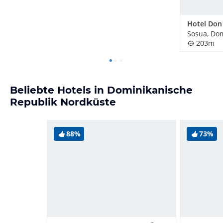
Hotel Don
Sosua, Do
203m
Beliebte Hotels in Dominikanische
Republik Nordküste
88%
73%