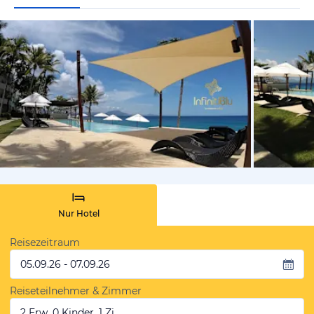
von Booki
Nur Hotel
Reisezeitraum
05.09.26 - 07.09.26
Reiseteilnehmer & Zimmer
2 Erw, 0 Kinder, 1 Zi.