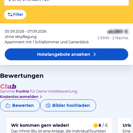
Filter
ab
280 €
05.09.2026 - 07.09.2026
ohne Verpflegung
2 ERW • 2 Nächte
Apartment mit 1 Schlafzimmer und Gartenblick
Hotelangebote
ansehen
Bewertungen
Sammle
Punkte
für Deine Hotelbewertung.
Kostenlos anmelden
Bewerten
Bilder hochladen
Wir kommen gern wieder!
6
/ 6
Urla
Das Infiniti Blu ist eine Anlage, die IndividualTouristen
Eine 