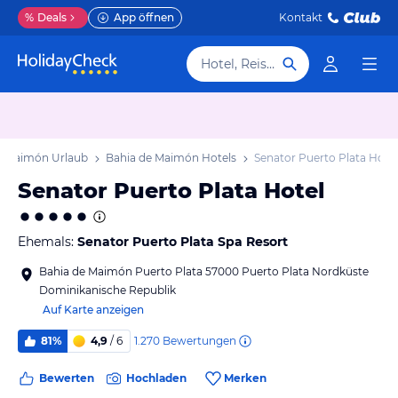
%
Deals
App öffnen
Kontakt
Hotel, Reiseziel
e Maimón Urlaub
Bahia de Maimón Hotels
Senator Puerto Plata Hotel
Senator Puerto Plata Hotel
Ehemals:
Senator Puerto Plata Spa Resort
Bahia de Maimón Puerto Plata 57000 Puerto Plata Nordküste
Dominikanische Republik
Auf Karte anzeigen
1.270
Bewertungen
81%
4,9
/ 6
Bewerten
Hochladen
Merken