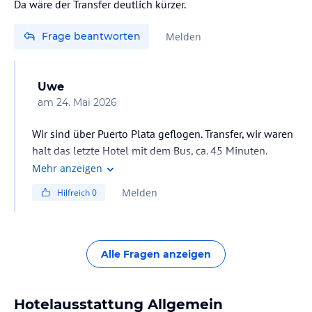
Da wäre der Transfer deutlich kürzer.
Swimmingpools (ca. 1623,00 m² Gesamtfläche):
- zwei auβen Pools
Frage beantworten
Melden
- vier Jacuzzis
- ein Kinderbecken (Planschbecken)
Uwe
Grünflächen, Liegeflächen mit Palmenbäumen, Liegestühle und
am
24. Mai 2026
Sonnenschirme am Pool, Liegestühle am Strand, Badedtuch-Service
am Strand und Pool
Wir sind über Puerto Plata geflogen. Transfer, wir waren
Hinweis:
Allgemeine und unverbindliche
halt das letzte Hotel mit dem Bus, ca. 45 Minuten.
Hoteliers-/Veranstalter-/Kataloginformationen. Alle Angaben
Mehr anzeigen
ohne Gewähr und ohne Prüfung durch HolidayCheck. Bitte
lies vor der Buchung die verbindlichen
Angebotsdetails
des
Melden
Hilfreich
0
jeweiligen Veranstalters.
Alle Fragen anzeigen
Hotelausstattung Allgemein