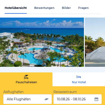
Hotelübersicht
Bewertungen
Bilder
Fragen
vom Hoteli
Pauschalreisen
Nur Hotel
Abflughafen
Reisezeitraum
Alle Flughäfen
10.08.26 - 08.10.26