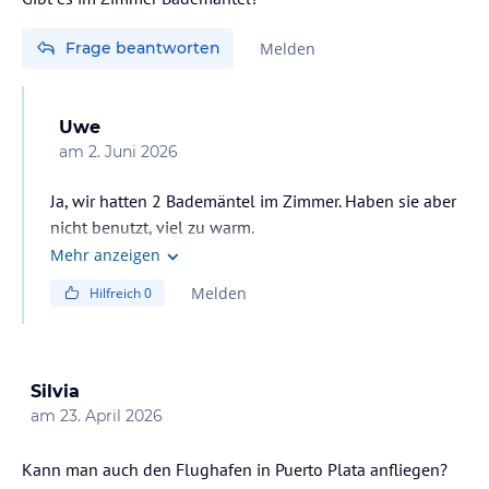
- Snacks und Getränke 24 Stunden am Tag
- tägliche Mini-Bar Auffüllung
Frage beantworten
Melden
Sport und Unterhaltung
Sport und Unterhaltung:
Uwe
am
2. Juni 2026
Animationsprogramm, Ocean Front Fitnessraum mit Premium-
Ausstattung und Fitness Trainer, Tennisplatz, Beach Volleyball
Ja, wir hatten 2 Bademäntel im Zimmer. Haben sie aber
Platz, motorisierte Wassersportaktivitäten (zusätzliche Gebühr)
nicht benutzt, viel zu warm.
und nicht motorisierte Wassersportaktivitäten
Mehr anzeigen
Sonstige Einrichtungen und Services
Melden
Hilfreich
0
Dienstleistungen
Gratis:
Rezeption 24 Stunden Verbandskasten Wlan-Premiun-Anschluβ
Silvia
am
23. April 2026
Zahlungspflichtig:
Wäschereidienst, Autoverleih, Apotheke, Fotostudio, Arztpraxis,
Babysitting-Service (vorbehaltlich Verfügbarkeit), Ausflüge
Kann man auch den Flughafen in Puerto Plata anfliegen?