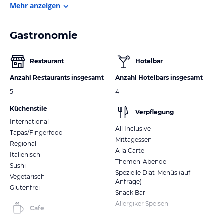
Mehr anzeigen
Gastronomie
Restaurant
Hotelbar
Anzahl Restaurants insgesamt
Anzahl Hotelbars insgesamt
5
4
Küchenstile
Verpflegung
International
All Inclusive
Tapas/Fingerfood
Mittagessen
Regional
A la Carte
Italienisch
Themen-Abende
Sushi
Spezielle Diät-Menüs (auf
Vegetarisch
Anfrage)
Glutenfrei
Snack Bar
Allergiker Speisen
Cafe