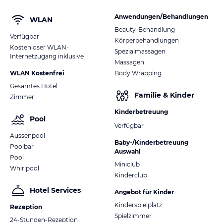
Anwendungen/Behandlungen
WLAN
Beauty-Behandlung
Verfügbar
Körperbehandlungen
Kostenloser WLAN-
Spezialmassagen
Internetzugang inklusive
Massagen
WLAN Kostenfrei
Body Wrapping
Gesamtes Hotel
Familie & Kinder
Zimmer
Kinderbetreuung
Pool
Verfügbar
Aussenpool
Baby-/Kinderbetreuung
Poolbar
Auswahl
Pool
Miniclub
Whirlpool
Kinderclub
Hotel Services
Angebot für Kinder
Kinderspielplatz
Rezeption
Spielzimmer
24-Stunden-Rezeption