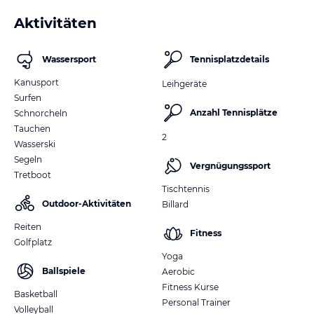
Aktivitäten
Wassersport
Tennisplatzdetails
Kanusport
Leihgeräte
Surfen
Anzahl Tennisplätze
Schnorcheln
Tauchen
2
Wasserski
Segeln
Vergnügungssport
Tretboot
Tischtennis
Outdoor-Aktivitäten
Billard
Reiten
Fitness
Golfplatz
Yoga
Ballspiele
Aerobic
Fitness Kurse
Basketball
Personal Trainer
Volleyball