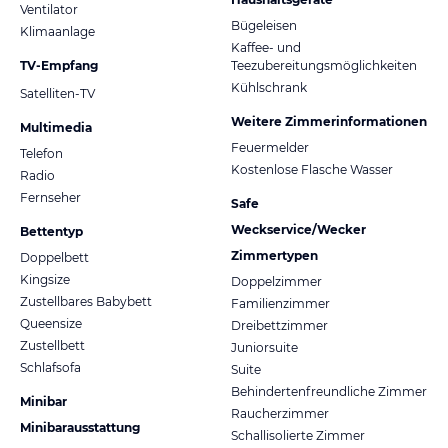
Ventilator
Bügeleisen
Klimaanlage
Kaffee- und
TV-Empfang
Teezubereitungsmöglichkeiten
Kühlschrank
Satelliten-TV
Weitere Zimmerinformationen
Multimedia
Feuermelder
Telefon
Kostenlose Flasche Wasser
Radio
Fernseher
Safe
Weckservice/Wecker
Bettentyp
Zimmertypen
Doppelbett
Kingsize
Doppelzimmer
Zustellbares Babybett
Familienzimmer
Queensize
Dreibettzimmer
Zustellbett
Juniorsuite
Schlafsofa
Suite
Behindertenfreundliche Zimmer
Minibar
Raucherzimmer
Minibarausstattung
Schallisolierte Zimmer