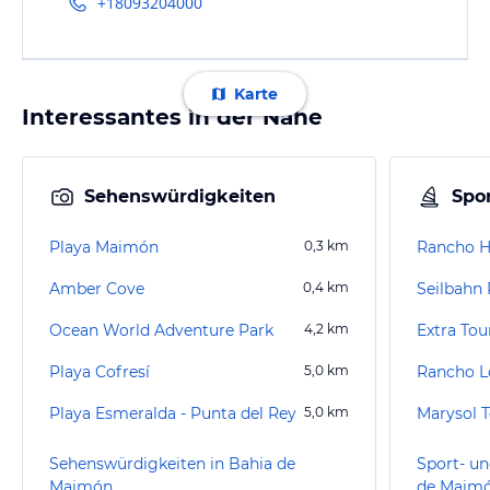
+18093204000
Karte
Interessantes in der Nähe
Sehenswürdigkeiten
Spor
Playa Maimón
0,3
km
Rancho H
Amber Cove
0,4
km
Seilbahn 
Ocean World Adventure Park
4,2
km
Extra Tou
Playa Cofresí
5,0
km
Rancho Lo
Playa Esmeralda - Punta del Rey
5,0
km
Marysol 
Sehenswürdigkeiten in Bahia de
Sport- un
Maimón
de Maim