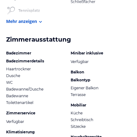
Schließfächer
Tennisplatz
Mehr anzeigen
Zimmerausstattung
Badezimmer
Minibar inklusive
Badezimmerdetails
Verfügbar
Haartrockner
Balkon
Dusche
Balkontyp
WC
Eigener Balkon
Badewanne/Dusche
Terrasse
Badewanne
Toilettenartikel
Mobiliar
Zimmerservice
Küche
Schreibtisch
Verfügbar
Sitzecke
Klimatisierung
Haushaltsgeräte