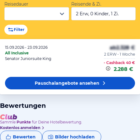
Reisedauer
Reisende & Zi.
2 Erw, 0 Kinder, 1 Zi.
Filter
ab
2.328 €
15.09.2026 - 23.09.2026
All Inclusive
2 ERW • 1 Woche
Senator Juniorsuite King
- Cashback
40 €
2.288 €
Pauschalangebote
ansehen
Bewertungen
Sammle
Punkte
für Deine Hotelbewertung.
Kostenlos anmelden
Bewerten
Bilder hochladen