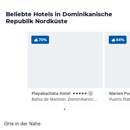
Beliebte Hotels in Dominikanische
Republik Nordküste
70%
84%
Playabachata Hotel
Marien Pu
Bahia de Maimón, Dominikanische Republik
Orte in der Nähe