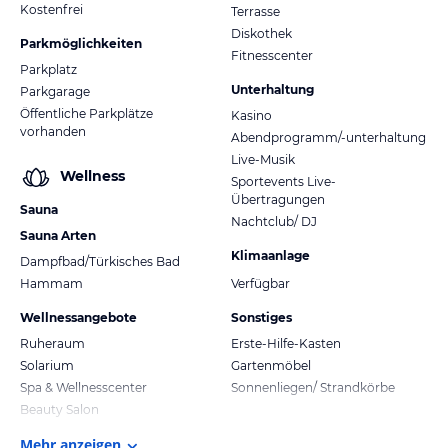
Kostenfrei
Terrasse
Diskothek
Parkmöglichkeiten
Fitnesscenter
Parkplatz
Unterhaltung
Parkgarage
Öffentliche Parkplätze
Kasino
vorhanden
Abendprogramm/-unterhaltung
Live-Musik
Wellness
Sportevents Live-
Übertragungen
Sauna
Nachtclub/ DJ
Sauna Arten
Klimaanlage
Dampfbad/Türkisches Bad
Hammam
Verfügbar
Wellnessangebote
Sonstiges
Ruheraum
Erste-Hilfe-Kasten
Solarium
Gartenmöbel
Spa & Wellnesscenter
Sonnenliegen/ Strandkörbe
Beauty Salon
Mehr anzeigen