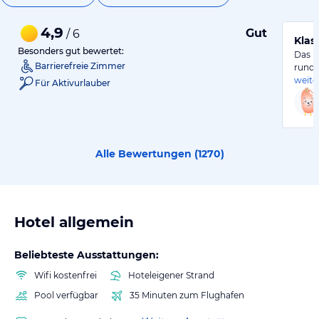
4,9
Gut
/ 6
Klas
Besonders gut bewertet:
Das H
Barrierefreie Zimmer
rundu
weite
Für Aktivurlauber
Alle Bewertungen (
1270
)
Hotel allgemein
Beliebteste Ausstattungen:
Wifi kostenfrei
Hoteleigener Strand
Pool verfügbar
35 Minuten zum Flughafen