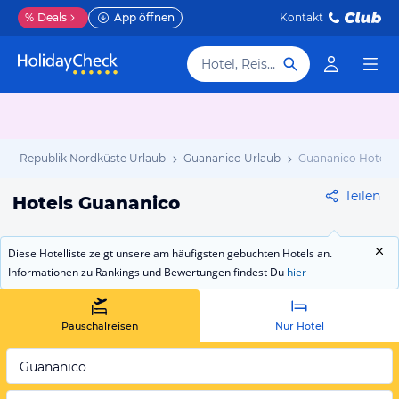
%
Deals
App öffnen
Kontakt
Hotel, Reiseziel
che Republik Nordküste Urlaub
Guananico Urlaub
Guananico Hotels
Teilen
Hotels Guananico
Diese Hotelliste zeigt unsere am häufigsten gebuchten Hotels an.
Informationen zu Rankings und Bewertungen findest Du
hier
Pauschalreisen
Nur Hotel
Guananico