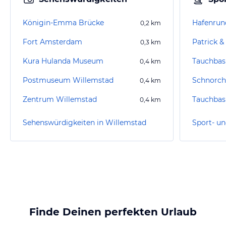
Königin-Emma Brücke
0,2
km
Fort Amsterdam
Patrick &
0,3
km
Kura Hulanda Museum
Tauchbas
0,4
km
Postmuseum Willemstad
Schnorch
0,4
km
Zentrum Willemstad
Tauchbas
0,4
km
Sehenswürdigkeiten in Willemstad
Finde Deinen perfekten Urlaub