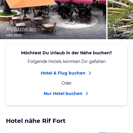
Bild melden
Bild m
von Jörn
von Jörn
Möchtest Du Urlaub in der Nähe buchen?
Folgende Hotels könnten Dir gefallen
Hotel & Flug buchen
Oder
Nur Hotel buchen
Hotel nähe Rif Fort