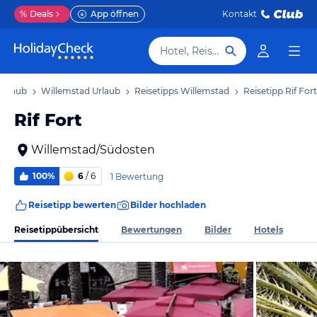
%
Deals
App öffnen
Kontakt
Hotel, Reiseziel
Urlaub
Willemstad Urlaub
Reisetipps Willemstad
Reisetipp Rif Fort
Rif Fort
Willemstad/Südosten
100%
6
/ 6
1 Bewertung
Reisetipp bewerten
Bilder hochladen
Reisetippübersicht
Bewertungen
Bilder
Hotels