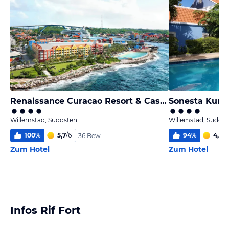
Renaissance Curacao Resort & Casino
Willemstad, Südosten
Willemstad, Südost
100
%
5,7
/
6
94
%
4,8
/
6
36 Bew.
Zum Hotel
Zum Hotel
Infos Rif Fort