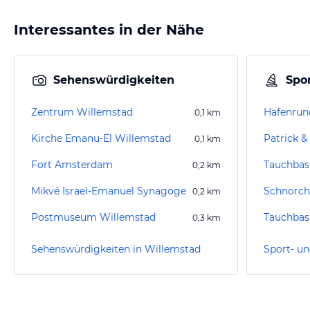
Interessantes in der Nähe
Sehenswürdigkeiten
Spor
Zentrum Willemstad
0,1
km
Kirche Emanu-El Willemstad
Patrick &
0,1
km
Fort Amsterdam
Tauchbas
0,2
km
Mikvé Israel-Emanuel Synagoge
Schnorch
0,2
km
Postmuseum Willemstad
Tauchbas
0,3
km
Sehenswürdigkeiten in Willemstad