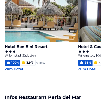
Hotel Bon Bini Resort
Hotel & Casin
Willemstad, Südosten
Willemstad, Südost
100
%
3,9
/
6
98
%
4,6
/
6
9 Bew.
Zum Hotel
Zum Hotel
Infos Restaurant Perla del Mar