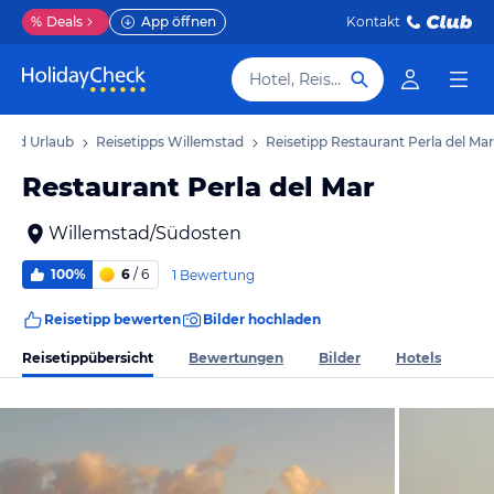
%
Deals
App öffnen
Kontakt
Hotel, Reiseziel
stad Urlaub
Reisetipps Willemstad
Reisetipp Restaurant Perla del Mar
Restaurant Perla del Mar
Willemstad/Südosten
100%
6
/ 6
1 Bewertung
Reisetipp bewerten
Bilder hochladen
Reisetippübersicht
Bewertungen
Bilder
Hotels