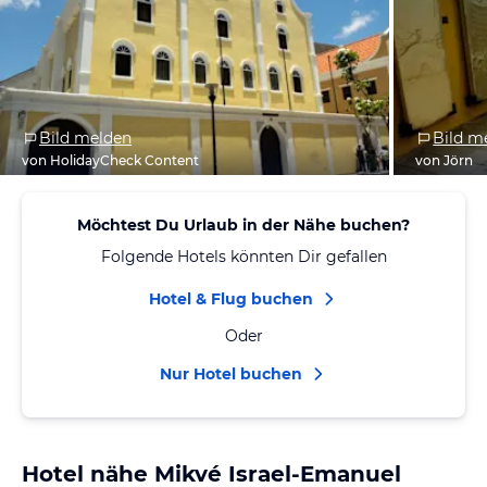
Bild melden
Bild m
von HolidayCheck Content
von Jörn
Möchtest Du Urlaub in der Nähe buchen?
Folgende Hotels könnten Dir gefallen
Hotel & Flug buchen
Oder
Nur Hotel buchen
Hotel nähe Mikvé Israel-Emanuel