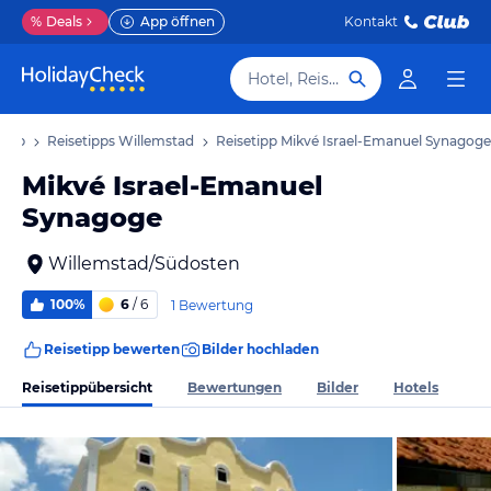
%
Deals
App öffnen
Kontakt
Hotel, Reiseziel
laub
Reisetipps Willemstad
Reisetipp Mikvé Israel-Emanuel Synagoge
Mikvé Israel-Emanuel
Synagoge
Willemstad/Südosten
100%
6
/ 6
1 Bewertung
Reisetipp bewerten
Bilder hochladen
Reisetippübersicht
Bewertungen
Bilder
Hotels