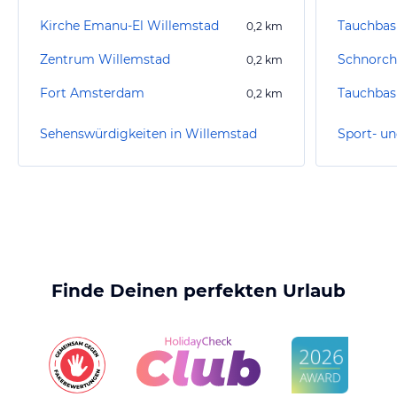
Kirche Emanu-El Willemstad
Tauchbas
0,2
km
Zentrum Willemstad
Schnorch
0,2
km
Fort Amsterdam
Tauchbas
0,2
km
Sehenswürdigkeiten in Willemstad
Finde Deinen perfekten Urlaub