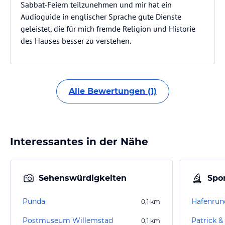
Sabbat-Feiern teilzunehmen und mir hat ein
Audioguide in englischer Sprache gute Dienste
geleistet, die für mich fremde Religion und Historie
des Hauses besser zu verstehen.
Alle Bewertungen (1)
Interessantes in der Nähe
Sehenswürdigkeiten
Spor
Punda
0,1
km
Postmuseum Willemstad
Patrick &
0,1
km