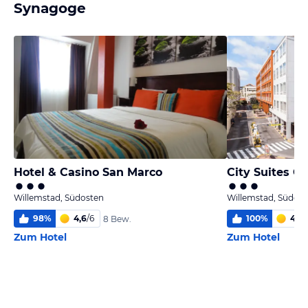
Synagoge
Hotel & Casino San Marco
City Suites C
Willemstad, Südosten
Willemstad, Südost
98
%
4,6
/
6
100
%
4,3
/
8 Bew.
Zum Hotel
Zum Hotel