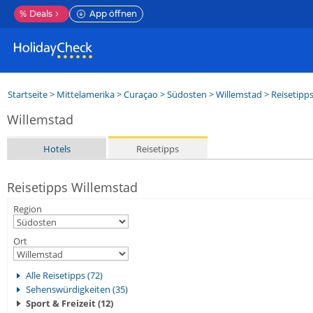
%
Deals
App öffnen
Startseite
>
Mittelamerika
>
Curaçao
>
Südosten
>
Willemstad
> Reisetipp
Willemstad
Hotels
Reisetipps
Reisetipps Willemstad
Region
Ort
Alle Reisetipps (72)
Sehenswürdigkeiten (35)
Sport & Freizeit (12)