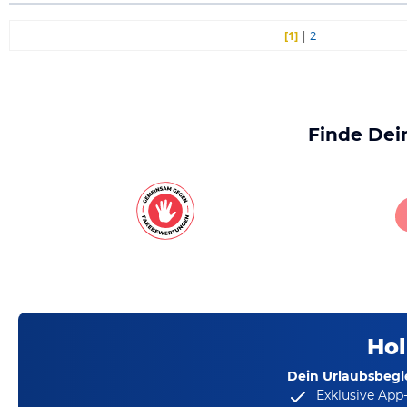
[1]
|
2
Finde Dei
Hol
Dein Urlaubsbegle
Exklusive App