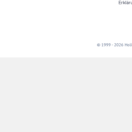
Erklär
© 1999 - 2026 Holi