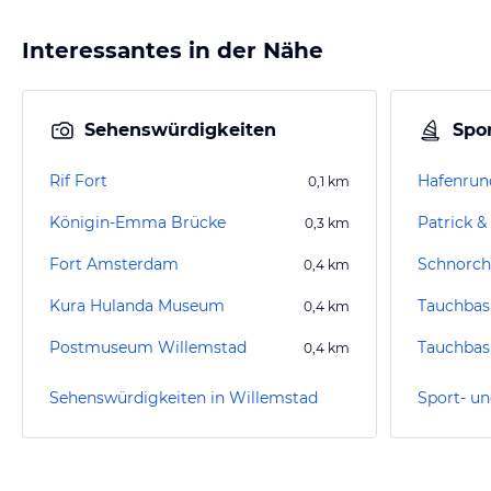
Interessantes in der Nähe
Sehenswürdigkeiten
Spor
Rif Fort
0,1
km
Königin-Emma Brücke
Patrick &
0,3
km
Fort Amsterdam
Schnorch
0,4
km
Kura Hulanda Museum
Tauchbas
0,4
km
Postmuseum Willemstad
Tauchbas
0,4
km
Sehenswürdigkeiten in Willemstad