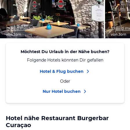
Bild melden
Bild m
von Jörn
von Jörn
Möchtest Du Urlaub in der Nähe buchen?
Folgende Hotels könnten Dir gefallen
Hotel & Flug buchen
Oder
Nur Hotel buchen
Hotel nähe Restaurant Burgerbar
Curaçao