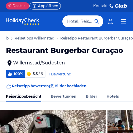
%
Deals
App öffnen
Kontakt
Hotel, Reiseziel
rlaub
Reisetipps Willemstad
Reisetipp Restaurant Burgerbar Curaçao
Restaurant Burgerbar Curaçao
Willemstad/Südosten
100%
5,5
/ 6
1 Bewertung
Reisetipp bewerten
Bilder hochladen
Reisetippübersicht
Bewertungen
Bilder
Hotels