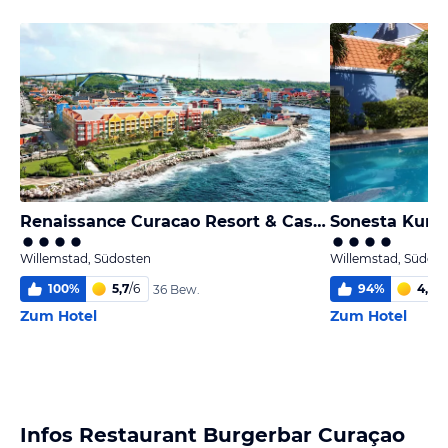
Renaissance Curacao Resort & Casino
Willemstad, Südosten
Willemstad, Südost
100
%
5,7
/
6
94
%
4,8
/
6
36 Bew.
Zum Hotel
Zum Hotel
Infos Restaurant Burgerbar Curaçao